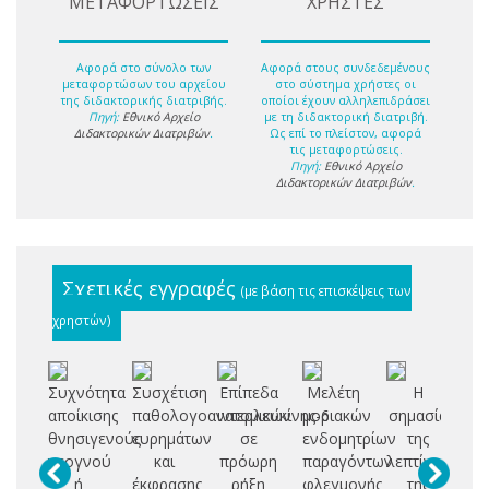
ΜΕΤΑΦΟΡΤΩΣΕΙΣ
ΧΡΗΣΤΕΣ
Αφορά στο σύνολο των
Αφορά στους συνδεδεμένους
μεταφορτώσων του αρχείου
στο σύστημα χρήστες οι
της διδακτορικής διατριβής.
οποίοι έχουν αλληλεπιδράσει
Πηγή:
Εθνικό Αρχείο
με τη διδακτορική διατριβή.
Διδακτορικών Διατριβών
.
Ως επί το πλείστον, αφορά
τις μεταφορτώσεις.
Πηγή:
Εθνικό Αρχείο
Διδακτορικών Διατριβών
.
Σχετικές εγγραφές
(με βάση τις επισκέψεις των
χρηστών)
Συχνότητα
Συσχέτιση
Επίπεδα
Μελέτη
Η
αποίκισης
παθολογοανατομικών
ιντερλευκίνης-6
μοριακών
σημασία
επ
θνησιγενούς
ευρημάτων
σε
ενδομητρίων
της
νεογνού
και
πρόωρη
παραγόντων
λεπτίνης,
γο
ή
έκφρασης
ρήξη
φλεγμονής
της
π