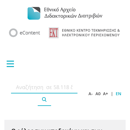
A-
A0
A+
|
EN