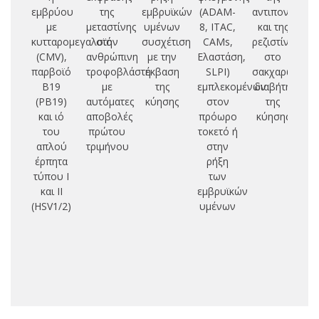
εμβρύου
της
εμβρυϊκών
(ADAM-
αντιπονεκτίνη
G
με
μεταστίνης
υμένων
8, ITAC,
και της
τ
κυτταρομεγαλοϊό
στην
συσχέτιση
CAMs,
ρεζιστίνης
υ
(CMV),
ανθρώπινη
με την
Ελαστάση,
στο
παρβοϊό
τροφοβλάστη
έκβαση
SLPI)
σακχαρώδη
αγ
Β19
με
της
εμπλεκομένων
διαβήτη
(PB19)
αυτόματες
κύησης
στον
της
ε
και ιό
αποβολές
πρόωρο
κύησης
αρ
του
πρώτου
τοκετό ή
υπ
απλού
τριμήνου
στην
κ
έρπητα
ρήξη
λε
τύπου Ι
των
και ΙΙ
εμβρυϊκών
σ
(HSV1/2)
υμένων
θ
ι
φ