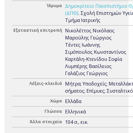
Ίδρυμα
Δημοκρίτειο Πανεπιστήμιο Θ
(ΔΠΘ)
. Σχολή Επιστημών Υγεία
Τμήμα Ιατρικής
Εξεταστική επιτροπή
Νικολέττος Νικόλαος
Μαρούλης Γεώργιος
Τέντες Ιωάννης
Σιμόπουλος Κωνσταντίνος
Καρτάλη-Κτενίδου Σοφία
Λυμπέρης Βασίλειος
Γαλάζιος Γεώργιος
Λέξεις-κλειδιά
Μήτρα; Υποδοχείς; Μεταλλάκ
σήματος; Επίμυες; Συσταλτικ
Χώρα
Ελλάδα
Γλώσσα
Ελληνικά
Άλλα στοιχεία
104 σ., εικ.