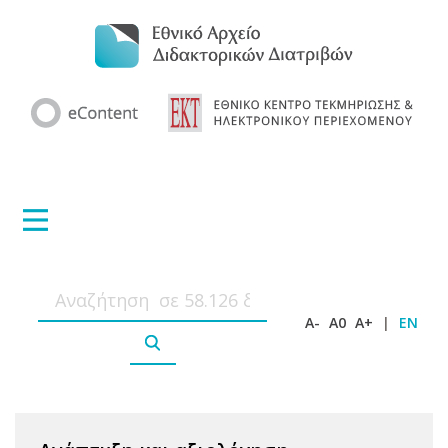
A-
A0
A+
|
EN