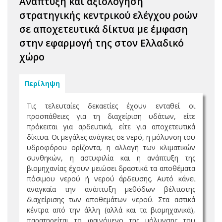
Ανάπτυξη και αξιολόγηση
στρατηγικής κεντρικού ελέγχου ροών
σε αποχετευτικά δίκτυα µε έµφαση
στην εφαρµογή της στον Ελλαδικό
χώρο
Περίληψη
Τις τελευταίες δεκαετίες έχουν ενταθεί οι
προσπάθειες για τη διαχείριση υδάτων, είτε
πρόκειται για αρδευτικά, είτε για αποχετευτικά
δίκτυα. Οι µεγάλες ανάγκες σε νερό, η µόλυνση του
υδροφόρου ορίζοντα, η αλλαγή των κλιµατικών
συνθηκών, η αστυφιλία και η ανάπτυξη της
βιοµηχανίας έχουν µειώσει δραστικά τα αποθέµατα
πόσιµου νερού ή νερού άρδευσης. Αυτό κάνει
αναγκαία την ανάπτυξη µεθόδων βέλτιστης
διαχείρισης των αποθεµάτων νερού. Στα αστικά
κέντρα από την άλλη (αλλά και τα βιοµηχανικά),
παρατηρείται το φαινόµενο της µόλυνσης του