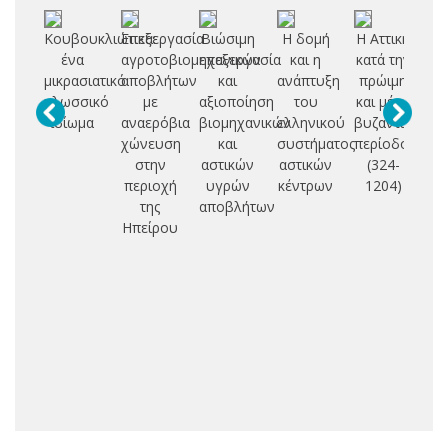
Κουβουκλιώτικα:
Επεξεργασία
Βιώσιμη
Η δομή
Η Αττική
Θ
ένα
αγροτοβιομηχανικών
επεξεργασία
και η
κατά την
μικρασιατικό
αποβλήτων
και
ανάπτυξη
πρώιμη
β
γλωσσικό
με
αξιοποίηση
του
και μέση
δι
ιδίωμα
αναερόβια
βιομηχανικών
ελληνικού
βυζαντινή
χώνευση
και
συστήματος
περίοδο:
υδ
στην
αστικών
αστικών
(324-
π
περιοχή
υγρών
κέντρων
1204)
της
αποβλήτων
πε
Ηπείρου
Α