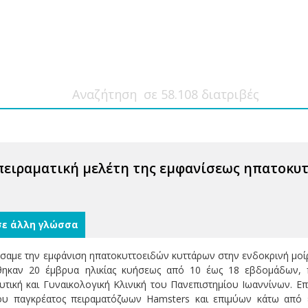
πειραματική μελέτη της εμφανίσεως ηπατοκυτ
σε άλλη γλώσσα
ήσαμε την εμφάνιση ηπατοκυττοειδών κυττάρων στην ενδοκρινή μοί
ηκαν 20 έμβρυα ηλικίας κυήσεως από 10 έως 18 εβδομάδων, π
τική και Γυναικολογική Κλινική του Πανεπιστημίου Ιωαννίνων. Ε
ου παγκρέατος πειραματόζωων Hamsters και επιμύων κάτω από ειδ