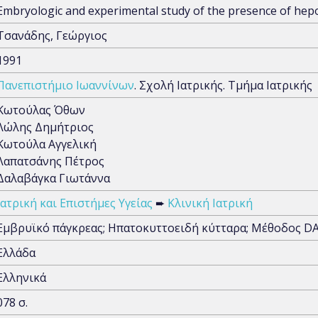
Embryologic and experimental study of the presence of hepoto
Τσανάδης, Γεώργιος
1991
Πανεπιστήμιο Ιωαννίνων
. Σχολή Ιατρικής. Τμήμα Ιατρικής
Κωτούλας Όθων
Λώλης Δημήτριος
Κωτούλα Αγγελική
Λαπατσάνης Πέτρος
Δαλαβάγκα Γιωτάννα
Ιατρική και Επιστήμες Υγείας
➨
Κλινική Ιατρική
Εμβρυϊκό πάγκρεας; Ηπατοκυττοειδή κύτταρα; Μέθοδος DA
Ελλάδα
Ελληνικά
078 σ.