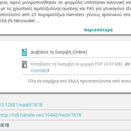
ρυα, αφού μονιμοποιήθηκαν σε φορμόλη υπέστησαν κανονική κα
με τις χρωστικές αιματοξυλίνης-ηωσίνης και PAS για γλυκαγόνο (δ
ποτελείτο από 23 πειραματόζωα Hamsters γένους αρσενικού στα ο
A (Ν-Nitrosodiet ...
περισσότερα
Διαβάστε τη διατριβή (Online)
Κατεβάστε τη διατριβή σε μορφή PDF (4.33 MB)
(Η
εγγραφή
)
Όλα τα τεκμήρια στο ΕΑΔΔ προστατεύονται από πνευμ
10.12681/eadd/1818
http://hdl.handle.net/10442/hedi/1818
1818