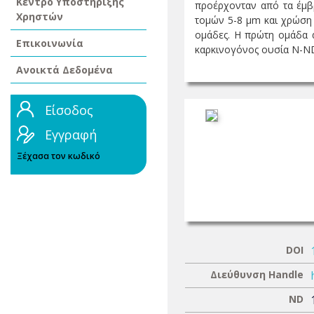
Κέντρο Υποστήριξης
προέρχονταν από τα έμβ
Χρηστών
τομών 5-8 μm και χρώση 
ομάδες. Η πρώτη ομάδα α
Επικοινωνία
καρκινογόνος ουσία N-NDE
Ανοικτά Δεδομένα
Είσοδος
Εγγραφή
Ξέχασα τον κωδικό
DOI
Διεύθυνση Handle
ND