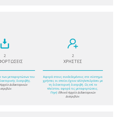
2
2
ΦΟΡΤΩΣΕΙΣ
ΧΡΗΣΤΕΣ
ο των μεταφορτώσων του
Αφορά στους συνδεδεμένους στο σύστημα
δακτορικής διατριβής.
χρήστες οι οποίοι έχουν αλληλεπιδράσει με
 Αρχείο Διδακτορικών
τη διδακτορική διατριβή. Ως επί το
ιατριβών
.
πλείστον, αφορά τις μεταφορτώσεις.
Πηγή:
Εθνικό Αρχείο Διδακτορικών
Διατριβών
.