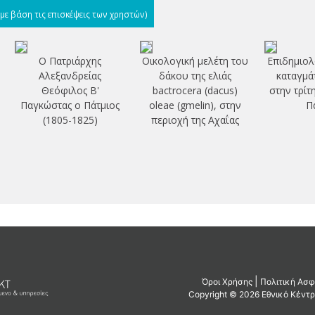
(με βάση τις επισκέψεις των χρηστών)
Ο Πατριάρχης
Οικολογική μελέτη του
Επιδημιολ
Αλεξανδρείας
δάκου της ελιάς
καταγμά
Θεόφιλος Β'
bactrocera (dacus)
στην τρίτ
Παγκώστας ο Πάτμιος
oleae (gmelin), στην
Π
(1805-1825)
περιοχή της Αχαΐας