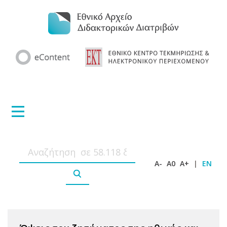
A-
A0
A+
|
EN