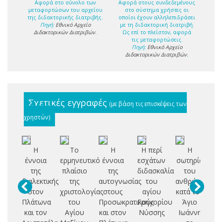
Αφορά στο σύνολο των
Αφορά στους συνδεδεμένους
μεταφορτώσων του αρχείου
στο σύστημα χρήστες οι
της διδακτορικής διατριβής.
οποίοι έχουν αλληλεπιδράσει
Πηγή:
Εθνικό Αρχείο
με τη διδακτορική διατριβή.
Διδακτορικών Διατριβών
.
Ως επί το πλείστον, αφορά
τις μεταφορτώσεις.
Πηγή:
Εθνικό Αρχείο
Διδακτορικών Διατριβών
.
Σχετικές εγγραφές
(με βάση τις επισκέψεις των
χρηστών)
Η
Το
Η
Η περί
Η
έννοια
ερμηνευτικό
έννοια
εσχάτων
σωτηρία
ά
της
πλαίσιο
της
διδασκαλία
του
διαλεκτικής
της
αυτογνωσίας
του
ανθρώπου
Χ
στον
χριστολογίας
στους
αγίου
κατά τον
κο
Πλάτωνα
του
Προσωκρατικούς
Γρηγορίου
Άγιο
"
και τον
Αγίου
και στον
Νύσσης
Ιωάννη