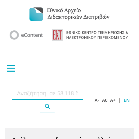
A-
A0
A+
|
EN