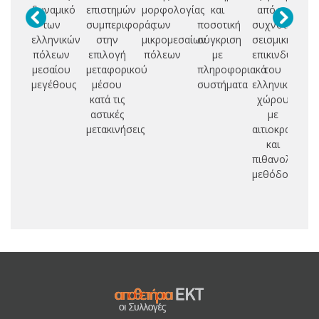
δυναμικό
επιστημών
μορφολογίας
και
από τη
των
συμπεριφοράς
των
ποσοτική
συχνότητα
es
ελληνικών
στην
μικρομεσαίων
σύγκριση
σεισμικής
πόλεων
επιλογή
πόλεων
με
επικινδυνότη
tr
μεσαίου
μεταφορικού
πληροφοριακά
του
s
μεγέθους
μέσου
συστήματα
ελληνικού
κατά τις
χώρου
co
αστικές
με
op
μετακινήσεις
αιτιοκρατικές
co
και
πιθανολογικέ
μεθόδους