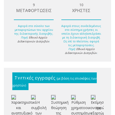
9
10
ΜΕΤΑΦΟΡΤΩΣΕΙΣ
ΧΡΗΣΤΕΣ
Αφορά στο σύνολο των
Αφορά στους συνδεδεμένους
μεταφορτώσων του αρχείου
στο σύστημα χρήστες οι
της διδακτορικής διατριβής.
οποίοι έχουν αλληλεπιδράσει
Πηγή:
Εθνικό Αρχείο
με τη διδακτορική διατριβή.
Διδακτορικών Διατριβών
.
Ως επί το πλείστον, αφορά
τις μεταφορτώσεις.
Πηγή:
Εθνικό Αρχείο
Διδακτορικών Διατριβών
.
Σχετικές εγγραφές
(με βάση τις επισκέψεις των
χρηστών)
Χαρακτηριστικά
Η
Συστημική
Ρύθμιση
Εκτίμηση
D
και
συμβολή
θεώρηση
χρηματοοικονομικών
της
αναπτυξιακό
των
της
συστημάτων
εξαρτώμενης
m