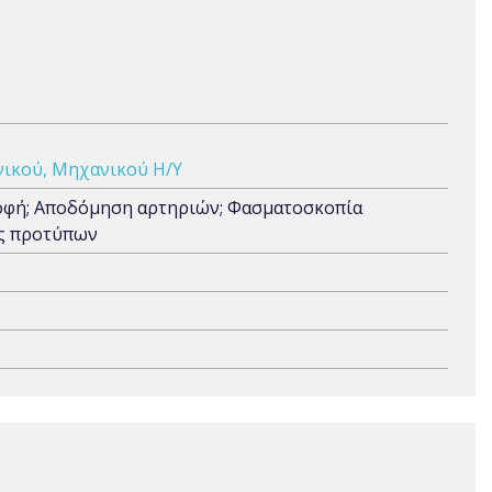
ικού, Μηχανικού Η/Υ
τροφή; Αποδόμηση αρτηριών; Φασματοσκοπία
ης προτύπων