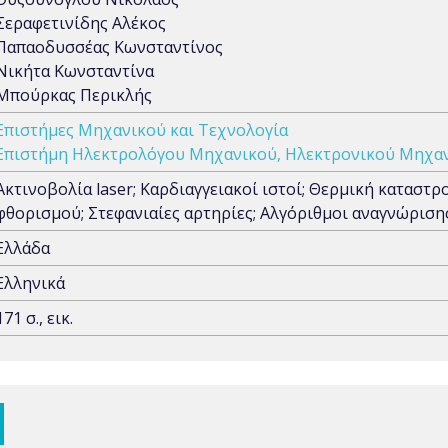
Σεραφετινίδης Αλέκος
Παπαοδυσσέας Κωνσταντίνος
Νικήτα Κωνσταντίνα
Μπούρκας Περικλής
Επιστήμες Μηχανικού και Τεχνολογία
Επιστήμη Ηλεκτρολόγου Μηχανικού, Ηλεκτρονικού Μηχαν
Ακτινοβολία laser; Καρδιαγγειακοί ιστοί; Θερμική κατασ
φθορισμού; Στεφανιαίες αρτηρίες; Αλγόριθμοι αναγνώρισ
Ελλάδα
Ελληνικά
171 σ., εικ.