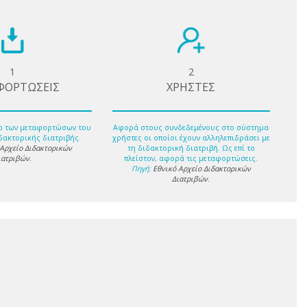
1
2
ΦΟΡΤΩΣΕΙΣ
ΧΡΗΣΤΕΣ
ο των μεταφορτώσων του
Αφορά στους συνδεδεμένους στο σύστημα
δακτορικής διατριβής.
χρήστες οι οποίοι έχουν αλληλεπιδράσει με
 Αρχείο Διδακτορικών
τη διδακτορική διατριβή. Ως επί το
ιατριβών
.
πλείστον, αφορά τις μεταφορτώσεις.
Πηγή:
Εθνικό Αρχείο Διδακτορικών
Διατριβών
.