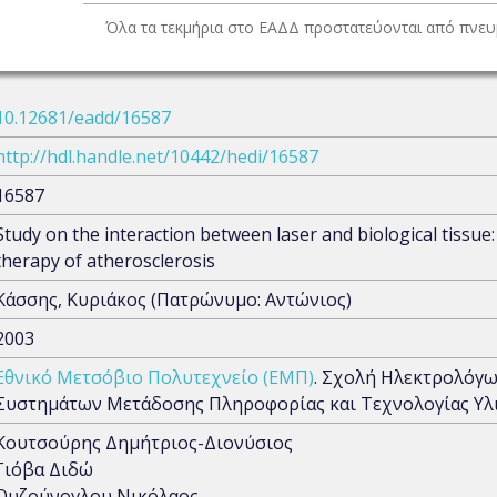
Όλα τα τεκμήρια στο ΕΑΔΔ προστατεύονται από πνευμ
10.12681/eadd/16587
http://hdl.handle.net/10442/hedi/16587
16587
Study on the interaction between laser and biological tissue
therapy of atherosclerosis
Κάσσης, Κυριάκος (Πατρώνυμο: Αντώνιος)
2003
Εθνικό Μετσόβιο Πολυτεχνείο (ΕΜΠ)
. Σχολή Ηλεκτρολόγ
Συστημάτων Μετάδοσης Πληροφορίας και Τεχνολογίας Υλ
Κουτσούρης Δημήτριος-Διονύσιος
Γιόβα Διδώ
Ουζούνογλου Νικόλαος