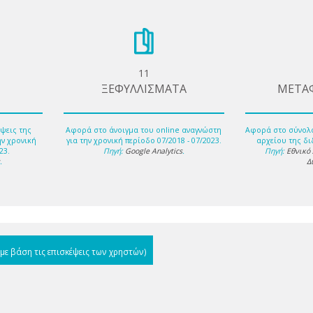
11
ΞΕΦΥΛΛΙΣΜΑΤΑ
ΜΕΤΑ
ψεις της
Αφορά στο άνοιγμα του online αναγνώστη
Αφορά στο σύνολ
ην χρονική
για την χρονική περίοδο 07/2018 - 07/2023.
αρχείου της δι
23.
Πηγή:
Google Analytics
.
Πηγή:
Εθνικό
s
.
Δ
(με βάση τις επισκέψεις των χρηστών)