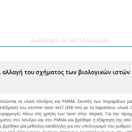
αλλαγή του σχήματος των βιολογικών ιστών μ
λετώνται τα υλικά Χόνδρος και PMMA. Σκοπός των πειραµάτων µα
πίδραση του excimer laser XeCl (308 nm) µε τα παραπάνω υλικά.
 εφαρµογές πάνω στη χρήση των laser στην Ιατρική. Για την πρ
µατος στο Χόνδρο και στο PMMA και βρέθηκε η εξάρτηση της από τ
ης βρέθηκε µία µέθοδος κατάλληλη για τον υπολογισµό του ρυθµού