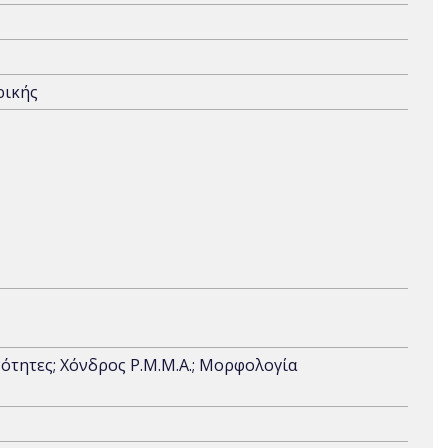
ρικής
νότητες; Χόνδρος P.M.M.A.; Μορφολογία