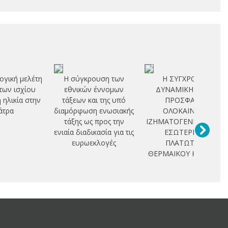
ογική μελέτη
Η σύγκρουση των
Η ΣΥΓΧΡΟΝΗ
των ισχίου
εθνικών έννομων
ΔΥΝΑΜΙΚΗ ΚΑΙ Η
η ηλικία στην
τάξεων και της υπό
ΠΡΟΣΦΑΤΗ
άτρα
διαμόρφωση ενωσιακής
ΟΛΟΚΑΙΝΙΚΗ
τάξης ως προς την
ΙΖΗΜΑΤΟΓΕΝΕΣΗ ΣΤΟ
ενιαία διαδικασία για τις
ΕΣΩΤΕΡΙΚΟ
ευρωεκλογές
ΠΛΑΤΩΤΟΥ
ΘΕΡΜΑΙΚΟΥ ΚΟΛΠΟΥ