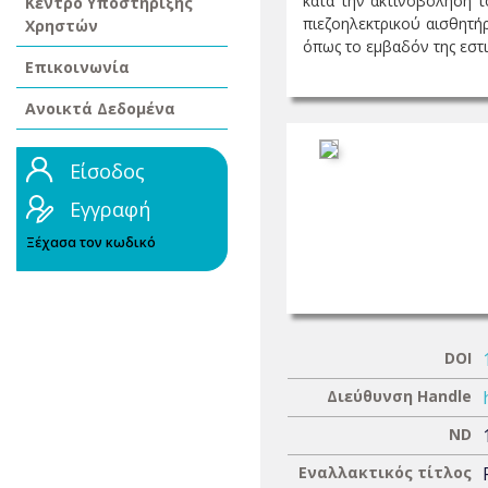
κατά την ακτινοβόληση τ
Κέντρο Υποστήριξης
πιεζοηλεκτρικού αισθητή
Χρηστών
όπως το εµβαδόν της εστια
Επικοινωνία
Ανοικτά Δεδομένα
Είσοδος
Εγγραφή
Ξέχασα τον κωδικό
DOI
Διεύθυνση Handle
ND
Εναλλακτικός τίτλος