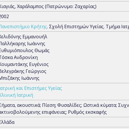
Κιαγιάς, Χαράλαμπος (Πατρώνυμο: Ζαχαρίας)
2002
Πανεπιστήμιο Κρήτης
. Σχολή Επιστημών Υγείας. Τμήμα Ιατ
Χελιδόνης Εμμανουήλ
Παλλήκαρης Ιωάννης
Ευθυμιόπουλος Θωμάς
Τόσκα Ανδρονίκη
Κουμαντάκης Ευγένιος
Βελεγράκης Γεώργιος
Μπιζάκης Ιωάννης
Ιατρική και Επιστήμες Υγείας
Κλινική Ιατρική
Σήματα, ακουστικά; Πίεση; Φυσαλίδες; Ωστικά κύματα; Συχ
ακτινοβολούμενης επιφάνειας; Ρυθμός εκσκαφής
Ελλάδα