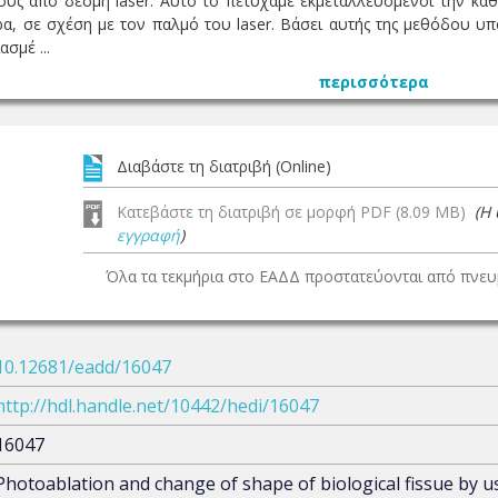
ους από δέσµη laser. Αυτό το πετύχαµε εκµεταλλευόµενοι την κα
ρα, σε σχέση µε τον παλµό του laser. Βάσει αυτής της µεθόδου 
σµέ ...
περισσότερα
Διαβάστε τη διατριβή (Online)
Κατεβάστε τη διατριβή σε μορφή PDF (8.09 MB)
(Η
εγγραφή
)
Όλα τα τεκμήρια στο ΕΑΔΔ προστατεύονται από πνευμ
10.12681/eadd/16047
http://hdl.handle.net/10442/hedi/16047
16047
Photoablation and change of shape of biological fissue by u