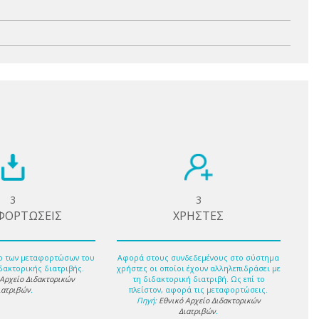
3
3
ΦΟΡΤΩΣΕΙΣ
ΧΡΗΣΤΕΣ
ο των μεταφορτώσων του
Αφορά στους συνδεδεμένους στο σύστημα
δακτορικής διατριβής.
χρήστες οι οποίοι έχουν αλληλεπιδράσει με
 Αρχείο Διδακτορικών
τη διδακτορική διατριβή. Ως επί το
ιατριβών
.
πλείστον, αφορά τις μεταφορτώσεις.
Πηγή:
Εθνικό Αρχείο Διδακτορικών
Διατριβών
.