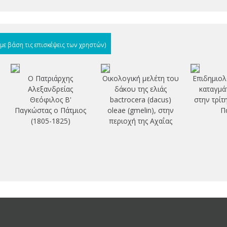
(με βάση τις επισκέψεις των χρηστών)
Ο Πατριάρχης
Οικολογική μελέτη του
Επιδημιολ
Αλεξανδρείας
δάκου της ελιάς
καταγμά
Θεόφιλος Β'
bactrocera (dacus)
στην τρίτ
Παγκώστας ο Πάτμιος
oleae (gmelin), στην
Π
(1805-1825)
περιοχή της Αχαΐας