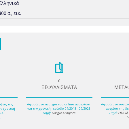
Ελληνικά
300 σ., εικ.
0
ΞΕΦΥΛΛΙΣΜΑΤΑ
ΜΕΤΑ
ψεις της
Αφορά στο άνοιγμα του online αναγνώστη
Αφορά στο σύνολ
ην χρονική
για την χρονική περίοδο 07/2018 - 07/2023.
αρχείου της δι
23.
Πηγή:
Google Analytics
.
Πηγή:
Εθνικό
s
.
Δ