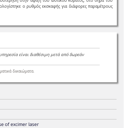
θυστέρηση στην άφιξη του ωστικού κύµατος, στο σήµα του
υπολογίστηκε ο ρυθµός εκσκαφής για διάφορες παραµέτρους
 υπηρεσία είναι διαθέσιμη μετά από δωρεάν
ατικά δικαιώματα.
se of excimer laser