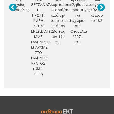
αρχαίας
ΘΕΣΣΑΛΙΑΣ.
βορειοδυτικής
πληθυσμών:
συγκρότηση
Θεσσαλίας
Η
Θεσσαλίας
πρόσφυγες
εθνικού
ΠΡΩΤΗ
κατά την
και
κράτους
ΦΑΣΗ
τουρκοκρατία:
εγχώριοι
το 1821
σ
ΣΤΗΝ
(από τον
στη
ε
ΕΝΣΩΜΑΤΩΣΗ
14ο έως
Θεσσαλία
ισ
ΜΙΑΣ
τον 19ο
1907 -
γ
ΕΛΛΗΝΙΚΗΣ
αι.)
1911
ΕΠΑΡΧΙΑΣ
ΣΤΟ
ΕΛΛΗΝΙΚΟ
ΚΡΑΤΟΣ
(1881-
1885)