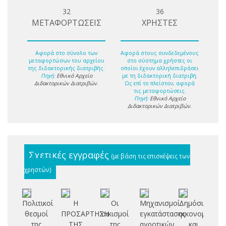
32
36
ΜΕΤΑΦΟΡΤΩΣΕΙΣ
ΧΡΗΣΤΕΣ
Αφορά στο σύνολο των
Αφορά στους συνδεδεμένους
μεταφορτώσων του αρχείου
στο σύστημα χρήστες οι
της διδακτορικής διατριβής.
οποίοι έχουν αλληλεπιδράσει
Πηγή:
Εθνικό Αρχείο
με τη διδακτορική διατριβή.
Διδακτορικών Διατριβών
.
Ως επί το πλείστον, αφορά
τις μεταφορτώσεις.
Πηγή:
Εθνικό Αρχείο
Διδακτορικών Διατριβών
.
Σχετικές εγγραφές
(με βάση τις επισκέψεις των
χρηστών)
Πολιτικοί
Η
Οι
Μηχανισμοί
Δημόσια
θεσμοί
ΠΡΟΣΑΡΤΗΣΗ
οικισμοί
εγκατάστασης
οικονομικά
βυ
της
ΤΗΣ
της
αγροτικών
και
Θ