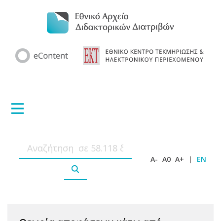
A-
A0
A+
|
EN