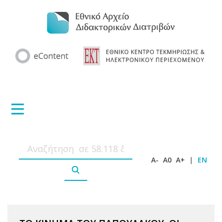
A-
A0
A+
|
EN