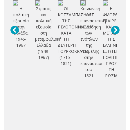
Η
Στρατός
ΟΙ
Κοινωνική
Η
πολιτική
και
ΚΟΤΖΑΜΠΑΣΗΔΕΣ
και
ΦΙΛΟΡΘΟΔΟ
Αλ
εξουσία
πολιτική
ΤΗΣ
επαναστατική
ΕΤΑΙΡΕΙΑ
Μ
στην
εξουσία
ΠΕΛΟΠΟΝΝΗΣΟΥ
συνείδηση
ΚΑΙ Η
Ελλάδα,
στη
ΚΑΤΑ
των
ΜΕΤΑΣΤΡΟΦ
1946-
μετεμφυλιακή
ΤΗ
ενόπλων
ΤΗΣ
τ
1967
Ελλάδα
ΔΕΥΤΕΡΗ
της
ΕΛΛΗΝΙΚΗΣ
(1949-
ΤΟΥΡΚΟΚΡΑΤΙΑ
Ρούμελης
ΕΞΩΤΕΡΙΚΗΣ
Α
1967)
(1715 -
στην
ΠΟΛΙΤΙΚΗΣ
1821)
επανάσταση
ΠΡΟΣ
του
ΤΗ
κ
1821
ΡΩΣΙΑ
τ
Ε
(