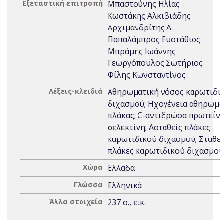
Εξεταστική επιτροπή
Μπαστούνης Ηλίας
Κωστάκης Αλκιβιάδης
Αρχιμανδρίτης Α.
Παπαλάμπρος Ευστάθιος
Μπράμης Ιωάννης
Γεωργόπουλος Σωτήριος
Φίλης Κωνσταντίνος
Λέξεις-κλειδιά
Αθηρωματική νόσος καρωτιδ
διχασμού; Ηχογένεια αθηρωμ
πλάκας; C-αντιδρώσα πρωτεΐνη
σελεκτίνη; Ασταθείς πλάκες
καρωτιδικού διχασμού; Σταθ
πλάκες καρωτιδικού διχασμο
Χώρα
Ελλάδα
Γλώσσα
Ελληνικά
Άλλα στοιχεία
237 σ., εικ.