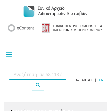
A-
A0
A+
|
EN