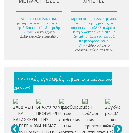
ΜΕΤΑΦΟΡΤΩΣΕΙΣ
ΧΡΗΣΤΕΣ
Αφορά στο σύνολο των
Αφορά στους συνδεδεμένους
μεταφορτώσων του αρχείου
στο σύστημα χρήστες οι
της διδακτορικής διατριβής.
οποίοι έχουν αλληλεπιδράσει
Πηγή:
Εθνικό Αρχείο
με τη διδακτορική διατριβή.
Διδακτορικών Διατριβών
.
Ως επί το πλείστον, αφορά
τις μεταφορτώσεις.
Πηγή:
Εθνικό Αρχείο
Διδακτορικών Διατριβών
.
Σχετικές εγγραφές
(με βάση τις επισκέψεις των
χρηστών)
ΣΧΕΔΙΑΣΗ
ΒΡΑΧΥΧΡΟΝΙΕΣ
Προσδιορισμός
Η
Σύγκλιση,
Ο
ΚΑΙ
ΠΡΟΒΛΕΨΕΙΣ
των
ανάλυση
μεταβλητότητ
εν
ΚΑΤΑΣΚΕΥΗ
ΤΗΣ
διαθέσεων
των
και
α
ΕΝΕΡΓΕΙΑΚΟΥ
ΜΗΝΙΑΙΑΣ
των
περιφερειακών
αποθήκευση:
ΜΟΝΤΕΛΟΥ
ΖΗΤΗΣΗΣ
φοιτητών
συστημάτων
μελέτη