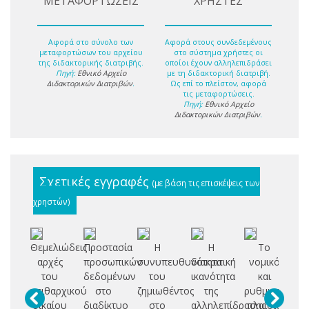
ΜΕΤΑΦΟΡΤΩΣΕΙΣ
ΧΡΗΣΤΕΣ
Αφορά στο σύνολο των
Αφορά στους συνδεδεμένους
μεταφορτώσων του αρχείου
στο σύστημα χρήστες οι
της διδακτορικής διατριβής.
οποίοι έχουν αλληλεπιδράσει
Πηγή:
Εθνικό Αρχείο
με τη διδακτορική διατριβή.
Διδακτορικών Διατριβών
.
Ως επί το πλείστον, αφορά
τις μεταφορτώσεις.
Πηγή:
Εθνικό Αρχείο
Διδακτορικών Διατριβών
.
Σχετικές εγγραφές
(με βάση τις επισκέψεις των
χρηστών)
Θεμελιώδεις
Προστασία
Η
Η
Το
αρχές
προσωπικών
συνυπευθυνότητα
διακριτική
νομικό
του
δεδομένων
του
ικανότητα
και
πειθαρχικού
στο
ζημιωθέντος
της
ρυθμιστικό
π
δικαίου
διαδίκτυο
στο
αλληλεπίδρασης
πλαίσιο