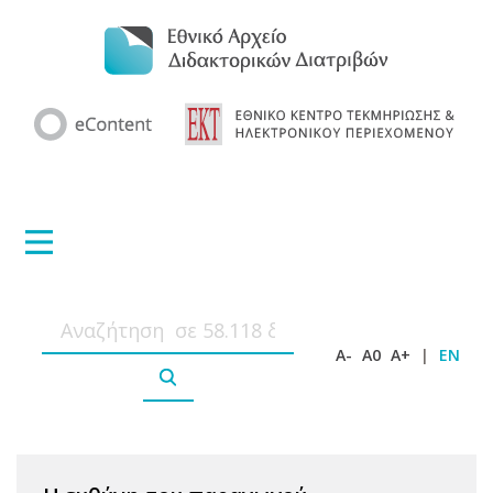
A-
A0
A+
|
EN