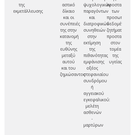
της
αστικό
ψυχολογικών
προστασίας
πρ
εκμετάλλευσης
δίκαιο
παραγόντων
των
και οι
και
προσωπικών
συνέπειές
διατροφικών
δεδομένων:
της στην
συνηθειών
ζητήματα
κατανομή
στην
προστασίας
της
εκτίμηση
στον
ευθύνης
της
τομέα
μεταξύ
πιθανότητας
της
αυτού
εμφάνισης
υγείας
και του
οξέος
ζημιώσαντος
στεφανιαίου
συνδρόμου
ή
αγγειακού
εγκεφαλικού:
μελέτη
ασθενών
-
μαρτύρων