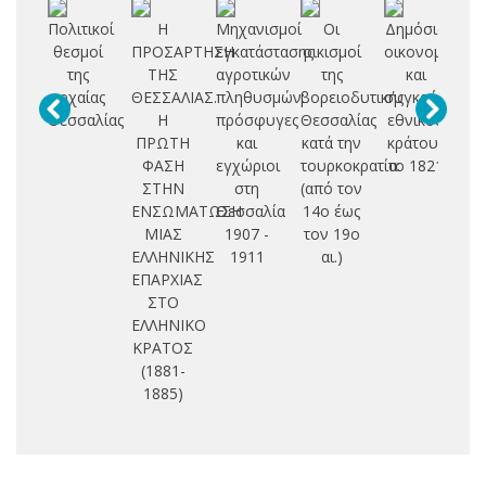
Πολιτικοί
Η
Μηχανισμοί
Οι
Δημόσια
θεσμοί
ΠΡΟΣΑΡΤΗΣΗ
εγκατάστασης
οικισμοί
οικονομικά
βυ
της
ΤΗΣ
αγροτικών
της
και
Θ
αρχαίας
ΘΕΣΣΑΛΙΑΣ.
πληθυσμών:
βορειοδυτικής
συγκρότηση
Θεσσαλίας
Η
πρόσφυγες
Θεσσαλίας
εθνικού
ΠΡΩΤΗ
και
κατά την
κράτους
ΦΑΣΗ
εγχώριοι
τουρκοκρατία:
το 1821
σ
ΣΤΗΝ
στη
(από τον
ε
ΕΝΣΩΜΑΤΩΣΗ
Θεσσαλία
14ο έως
ισ
ΜΙΑΣ
1907 -
τον 19ο
γ
ΕΛΛΗΝΙΚΗΣ
1911
αι.)
ΕΠΑΡΧΙΑΣ
ΣΤΟ
ΕΛΛΗΝΙΚΟ
ΚΡΑΤΟΣ
(1881-
1885)