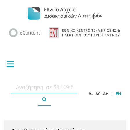
A-
A0
A+
|
EN