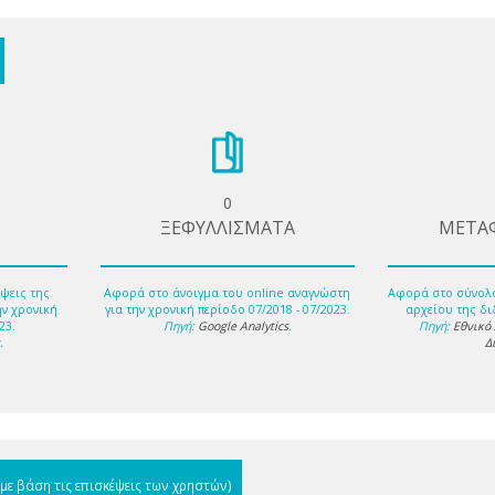
0
ΞΕΦΥΛΛΙΣΜΑΤΑ
ΜΕΤΑ
ψεις της
Αφορά στο άνοιγμα του online αναγνώστη
Αφορά στο σύνολ
ην χρονική
για την χρονική περίοδο 07/2018 - 07/2023.
αρχείου της δι
23.
Πηγή:
Google Analytics
.
Πηγή:
Εθνικό
s
.
Δ
(με βάση τις επισκέψεις των χρηστών)