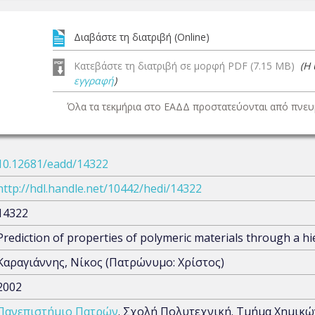
Διαβάστε τη διατριβή (Online)
Κατεβάστε τη διατριβή σε μορφή PDF (7.15 MB)
(Η
εγγραφή
)
Όλα τα τεκμήρια στο ΕΑΔΔ προστατεύονται από πνευμ
10.12681/eadd/14322
http://hdl.handle.net/10442/hedi/14322
14322
Prediction of properties of polymeric materials through a h
Καραγιάννης, Νίκος (Πατρώνυμο: Χρίστος)
2002
Πανεπιστήμιο Πατρών
. Σχολή Πολυτεχνική. Τμήμα Χημικ