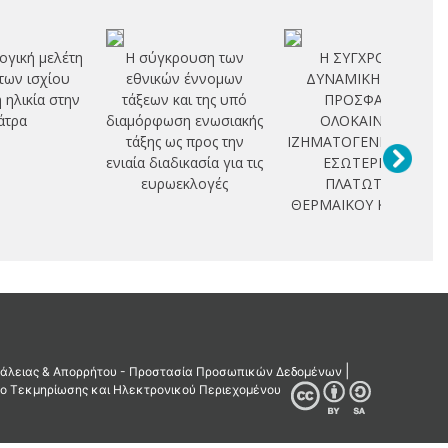
ογική μελέτη
Η σύγκρουση των
Η ΣΥΓΧΡΟΝΗ
των ισχίου
εθνικών έννομων
ΔΥΝΑΜΙΚΗ ΚΑΙ Η
η ηλικία στην
τάξεων και της υπό
ΠΡΟΣΦΑΤΗ
άτρα
διαμόρφωση ενωσιακής
ΟΛΟΚΑΙΝΙΚΗ
τάξης ως προς την
ΙΖΗΜΑΤΟΓΕΝΕΣΗ ΣΤΟ
ενιαία διαδικασία για τις
ΕΣΩΤΕΡΙΚΟ
ευρωεκλογές
ΠΛΑΤΩΤΟΥ
ΘΕΡΜΑΙΚΟΥ ΚΟΛΠΟΥ