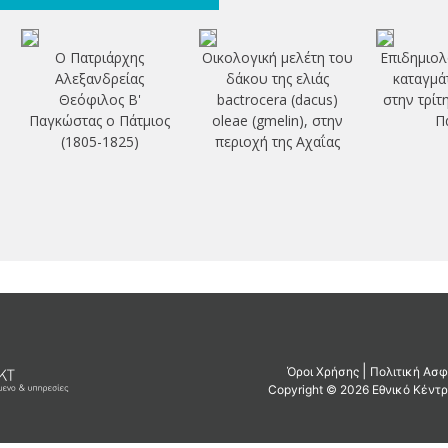
Ο Πατριάρχης
Οικολογική μελέτη του
Επιδημιολ
Αλεξανδρείας
δάκου της ελιάς
καταγμά
Θεόφιλος Β'
bactrocera (dacus)
στην τρίτ
Παγκώστας ο Πάτμιος
oleae (gmelin), στην
Π
(1805-1825)
περιοχή της Αχαΐας