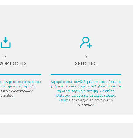
3
5
ΦΟΡΤΩΣΕΙΣ
ΧΡΗΣΤΕΣ
ο των μεταφορτώσων του
Αφορά στους συνδεδεμένους στο σύστημα
δακτορικής διατριβής.
χρήστες οι οποίοι έχουν αλληλεπιδράσει με
 Αρχείο Διδακτορικών
τη διδακτορική διατριβή. Ως επί το
ιατριβών
.
πλείστον, αφορά τις μεταφορτώσεις.
Πηγή:
Εθνικό Αρχείο Διδακτορικών
Διατριβών
.