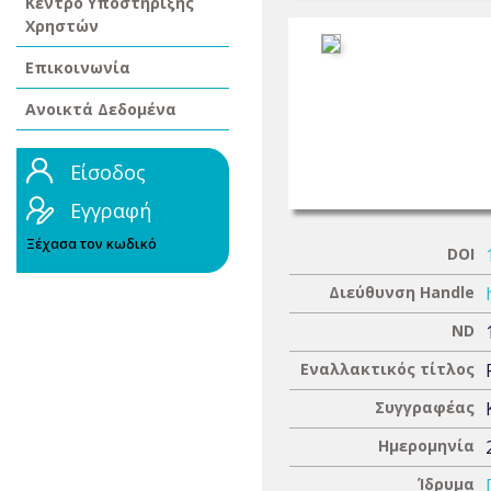
Κέντρο Υποστήριξης
Χρηστών
Επικοινωνία
Ανοικτά Δεδομένα
Είσοδος
Εγγραφή
Ξέχασα τον κωδικό
DOI
Διεύθυνση Handle
ND
Εναλλακτικός τίτλος
Συγγραφέας
Ημερομηνία
Ίδρυμα