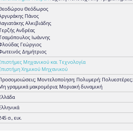
Θεοδώρου Θεόδωρος
Αργυράκης Πάνος
Λαγιατάκης Αλκιβιάδης
Τερζής Ανδρέας
Τσαμόπουλος Ιωάννης
Φλούδας Γεώργιος
Φωτεινός Δημήτριος
Επιστήμες Μηχανικού και Τεχνολογία
Επιστήμη Χημικού Μηχανικού
Προσομοιώσεις; Μοντελοποίηση; Πολυμερή; Πολυεστέρες;
Μη γραμμικά μακρομόρια; Μοριακή δυναμική
Ελλάδα
Ελληνικά
245 σ., εικ.