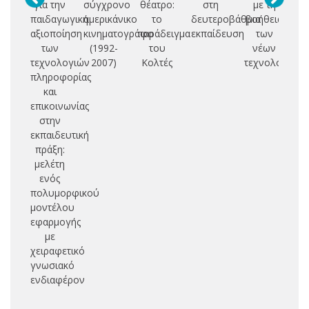
για την
σύγχρονο
θέατρο:
στη
με τη
ε
παιδαγωγική
αμερικάνικο
το
δευτεροβάθμια
βοήθεια
πλ
αξιοποίηση
κινηματογράφο
παράδειγμα
εκπαίδευση
των
των
(1992-
του
νέων
δη
τεχνολογιών
2007)
Κολτές
τεχνολογιών
κο
πληροφορίας
δι
και
επικοινωνίας
π
στην
εκπαιδευτική
πράξη:
μελέτη
ενός
πολυμορφικού
μοντέλου
εφαρμογής
με
χειραφετικό
γνωσιακό
ενδιαφέρον