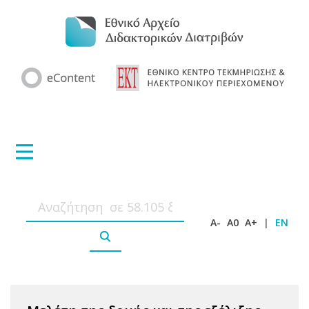
A-
A0
A+
|
EN