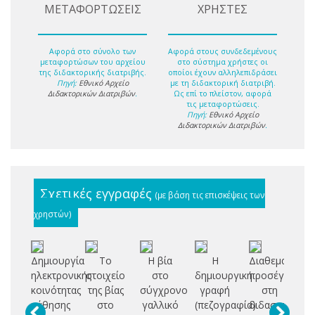
ΜΕΤΑΦΟΡΤΩΣΕΙΣ
ΧΡΗΣΤΕΣ
Αφορά στο σύνολο των
Αφορά στους συνδεδεμένους
μεταφορτώσων του αρχείου
στο σύστημα χρήστες οι
της διδακτορικής διατριβής.
οποίοι έχουν αλληλεπιδράσει
Πηγή:
Εθνικό Αρχείο
με τη διδακτορική διατριβή.
Διδακτορικών Διατριβών
.
Ως επί το πλείστον, αφορά
τις μεταφορτώσεις.
Πηγή:
Εθνικό Αρχείο
Διδακτορικών Διατριβών
.
Σχετικές εγγραφές
(με βάση τις επισκέψεις των
χρηστών)
Δημιουργία
Το
Η βία
Η
Διαθεματική
ηλεκτρονικής
στοιχείο
στο
δημιουργική
προσέγγιση
γ
κοινότητας
της βίας
σύγχρονο
γραφή
στη
π
μάθησης
στο
γαλλικό
(πεζογραφία)
διδασκαλία