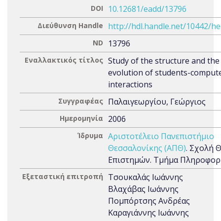
DOI
10.12681/eadd/13796
Διεύθυνση Handle
http://hdl.handle.net/10442/h
ND
13796
Εναλλακτικός τίτλος
Study of the structure and the
evolution of students-comput
interactions
Συγγραφέας
Παλαιγεωργίου, Γεώργιος
Ημερομηνία
2006
Ίδρυμα
Αριστοτέλειο Πανεπιστήμιο
Θεσσαλονίκης (ΑΠΘ)
. Σχολή 
Επιστημών. Τμήμα Πληροφορ
Εξεταστική επιτροπή
Τσουκαλάς Ιωάννης
Βλαχάβας Ιωάννης
Πομπόρτσης Ανδρέας
Καραγιάννης Ιωάννης