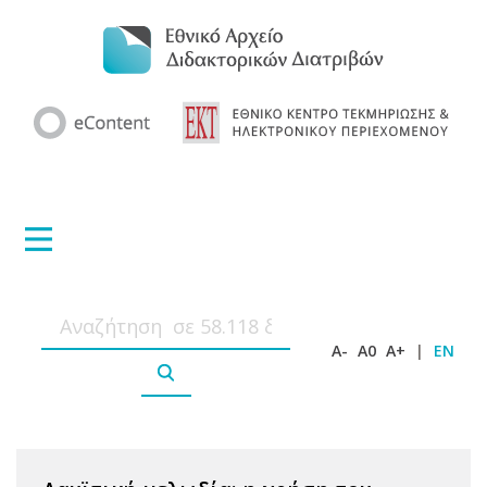
A-
A0
A+
|
EN