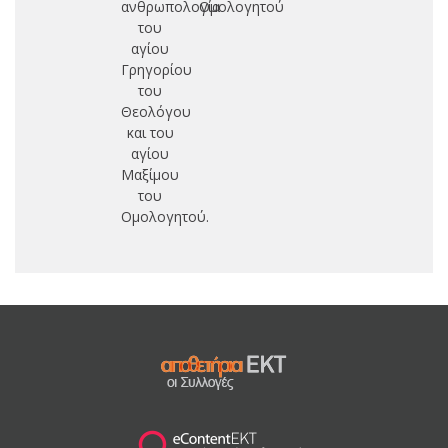
ανθρωπολογία
Ομολογητού
του
αγίου
Γρ
Γρηγορίου
Π
του
Θεολόγου
και του
αγίου
Μαξίμου
του
Ομολογητού.