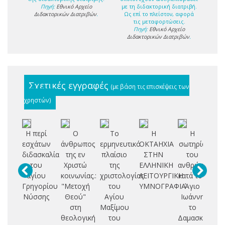
Πηγή:
Εθνικό Αρχείο
με τη διδακτορική διατριβή.
Διδακτορικών Διατριβών
.
Ως επί το πλείστον, αφορά
τις μεταφορτώσεις.
Πηγή:
Εθνικό Αρχείο
Διδακτορικών Διατριβών
.
Σχετικές εγγραφές
(με βάση τις επισκέψεις των
χρηστών)
Η περί
Ο
Το
Η
Η
Θε
εσχάτων
άνθρωπος
ερμηνευτικό
ΟΚΤΑΗΧΙΑ
σωτηρία
θ
διδασκαλία
της εν
πλαίσιο
ΣΤΗΝ
του
του
Χριστώ
της
ΕΛΛΗΝΙΚΗ
ανθρώπου
θ
αγίου
κοινωνίας.:
χριστολογίας
ΛΕΙΤΟΥΡΓΙΚΗ
κατά τον
α
Γρηγορίου
"Μετοχή
του
ΥΜΝΟΓΡΑΦΙΑ
Άγιο
Νύσσης
Θεού"
Αγίου
Ιωάννη
Σ
στη
Μαξίμου
το
τ
θεολογική
του
Δαμασκηνό
Θ