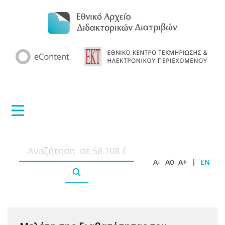
A-
A0
A+
|
EN