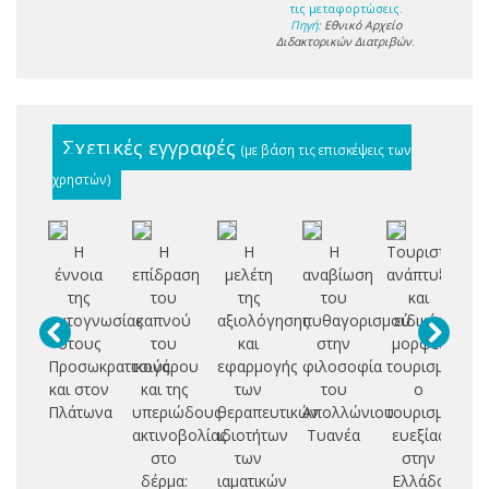
τις μεταφορτώσεις.
Πηγή:
Εθνικό Αρχείο
Διδακτορικών Διατριβών
.
Σχετικές εγγραφές
(με βάση τις επισκέψεις των
χρηστών)
Η
Η
Η
Η
Τουριστική
Επ
έννοια
επίδραση
μελέτη
αναβίωση
ανάπτυξη
της
του
της
του
και
ια
αυτογνωσίας
καπνού
αξιολόγησης
πυθαγορισμού
ειδικές
στους
του
και
στην
μορφές
Προσωκρατικούς
τσιγάρου
εφαρμογής
φιλοσοφία
τουρισμού:
ει
και στον
και της
των
του
ο
αρ
Πλάτωνα
υπεριώδους
θεραπευτικών
Απολλώνιου
τουρισμός
ακτινοβολίας
ιδιοτήτων
Τυανέα
ευεξίας
βι
στο
των
στην
δέρμα:
ιαματικών
Ελλάδα