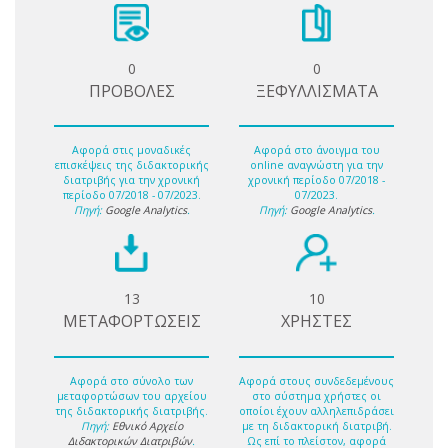
0
0
ΠΡΟΒΟΛΕΣ
ΞΕΦΥΛΛΙΣΜΑΤΑ
Αφορά στις μοναδικές
Αφορά στο άνοιγμα του
επισκέψεις της διδακτορικής
online αναγνώστη για την
διατριβής για την χρονική
χρονική περίοδο 07/2018 -
περίοδο 07/2018 - 07/2023.
07/2023.
Πηγή:
Google Analytics
.
Πηγή:
Google Analytics
.
13
10
ΜΕΤΑΦΟΡΤΩΣΕΙΣ
ΧΡΗΣΤΕΣ
Αφορά στο σύνολο των
Αφορά στους συνδεδεμένους
μεταφορτώσων του αρχείου
στο σύστημα χρήστες οι
της διδακτορικής διατριβής.
οποίοι έχουν αλληλεπιδράσει
Πηγή:
Εθνικό Αρχείο
με τη διδακτορική διατριβή.
Διδακτορικών Διατριβών
.
Ως επί το πλείστον, αφορά