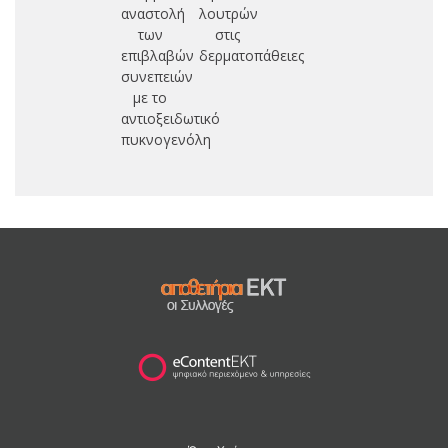
αναστολή
λουτρών
των
στις
επιβλαβών
δερματοπάθειες
συνεπειών
με το
αντιοξειδωτικό
πυκνογενόλη