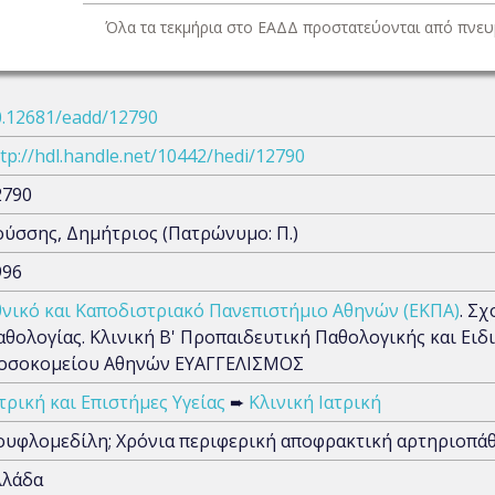
Όλα τα τεκμήρια στο ΕΑΔΔ προστατεύονται από πνευμ
0.12681/eadd/12790
tp://hdl.handle.net/10442/hedi/12790
2790
ούσσης, Δημήτριος (Πατρώνυμο: Π.)
996
θνικό και Καποδιστριακό Πανεπιστήμιο Αθηνών (ΕΚΠΑ)
. Σ
αθολογίας. Κλινική Β' Προπαιδευτική Παθολογικής και Ει
οσοκομείου Αθηνών ΕΥΑΓΓΕΛΙΣΜΟΣ
τρική και Επιστήμες Υγείας
➨
Κλινική Ιατρική
ουφλομεδίλη; Χρόνια περιφερική αποφρακτική αρτηριοπάθε
λλάδα