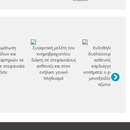
ωμάτωση
Συγκριτική μελέτη του
Ενδοθηλιακή
ίδων και
κνημοβραχιονίου
δυσλειτουργία σε
αρτηριών σε
δείκτη σε στεφανιαίους
ασθενείς με
με στεφανιαία
ασθενείς και στον
καρδιαγγειακά
όσο
ενήλικο γενικό
νοσήματα: ο ρόλος του
πληθυσμό
μονοξειδίου του
αζώτου