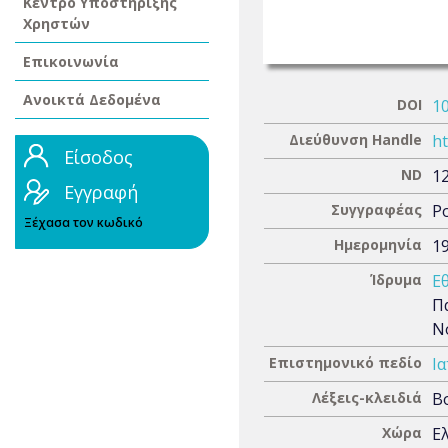
Κέντρο Υποστήριξης
Χρηστών
Επικοινωνία
Ανοικτά Δεδομένα
DOI
1
Διεύθυνση Handle
ht
Είσοδος
ND
1
Εγγραφή
Συγγραφέας
Ρ
Ξέχασα τον κωδικό
Ημερομηνία
1
Ίδρυμα
Ε
Π
Ν
Επιστημονικό πεδίο
Ια
Λέξεις-κλειδιά
Β
Χώρα
Ε