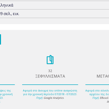
λληνικά
9 σελ., εικ.
32
ΞΕΦΥΛΛΙΣΜΑΤΑ
ΜΕΤΑ
ψεις της
Αφορά στο άνοιγμα του online αναγνώστη
Αφορά στο σύνολ
ην χρονική
για την χρονική περίοδο 07/2018 - 07/2023.
αρχείου της δι
23.
Πηγή:
Google Analytics
.
Πηγή:
Εθνικό
s
.
Δ