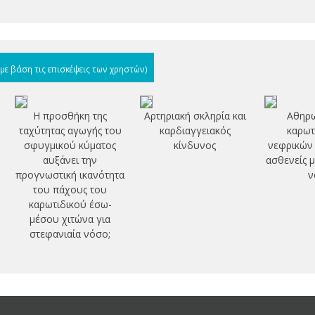
(με βάση τις επισκέψεις των χρηστών)
Η προσθήκη της
Αρτηριακή σκληρία και
Αθηρ
ταχύτητας αγωγής του
καρδιαγγειακός
καρωτ
σφυγμικού κύματος
κίνδυνος
νεφρικών 
αυξάνει την
ασθενείς 
προγνωστική ικανότητα
ν
του πάχους του
καρωτιδικού έσω-
μέσου χιτώνα για
στεφανιαία νόσο;