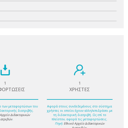
1
1
ΦΟΡΤΩΣΕΙΣ
ΧΡΗΣΤΕΣ
ο των μεταφορτώσων του
Αφορά στους συνδεδεμένους στο σύστημα
δακτορικής διατριβής.
χρήστες οι οποίοι έχουν αλληλεπιδράσει με
 Αρχείο Διδακτορικών
τη διδακτορική διατριβή. Ως επί το
ιατριβών
.
πλείστον, αφορά τις μεταφορτώσεις.
Πηγή:
Εθνικό Αρχείο Διδακτορικών
Διατριβών
.