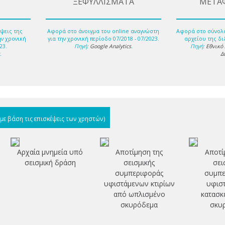
ΞΕΦΥΛΛΙΣΜΑΤΑ
ΜΕΤΑ
ψεις της
Αφορά στο άνοιγμα του online αναγνώστη
Αφορά στο σύνολ
ην χρονική
για την χρονική περίοδο 07/2018 - 07/2023.
αρχείου της δι
23.
Πηγή:
Google Analytics
.
Πηγή:
Εθνικό
s
.
Δ
(με βάση τις επισκέψεις των χρηστών)
Αρχαία μνημεία υπό
Αποτίμηση της
Αποτί
σεισμική δράση
σεισμικής
σει
συμπεριφοράς
συμπε
υφιστάμενων κτιρίων
υφισ
από ωπλισμένο
κατασκ
σκυρόδεμα
σκυ