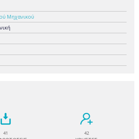
κού Μηχανικού
ανική
41
42