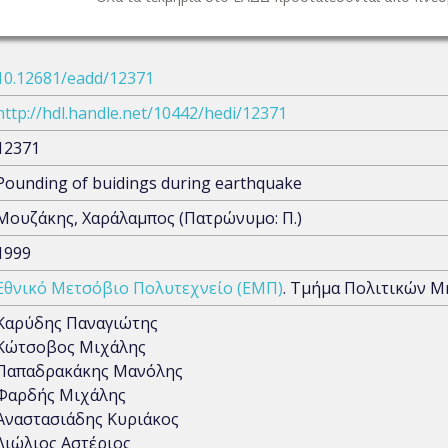
10.12681/eadd/12371
http://hdl.handle.net/10442/hedi/12371
12371
Pounding of buidings during earthquake
Μουζάκης, Χαράλαμπος (Πατρώνυμο: Π.)
1999
Εθνικό Μετσόβιο Πολυτεχνείο (ΕΜΠ)
. Τμήμα Πολιτικών Μ
Καρύδης Παναγιώτης
Κώτσοβος Μιχάλης
Παπαδρακάκης Μανόλης
Φαρδής Μιχάλης
Αναστασιάδης Κυριάκος
Λιώλιος Αστέριος