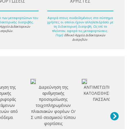
ΦΟΡΤΩΣΕΙΣ
ΧΡΗΣΤΕΣ
ο των μεταφορτώσων του
Αφορά στους συνδεδεμένους στο σύστημα
δακτορικής διατριβής.
χρήστες οι οποίοι έχουν αλληλεπιδράσει με
 Αρχείο Διδακτορικών
τη διδακτορική διατριβή. Ως επί το
ιατριβών
.
πλείστον, αφορά τις μεταφορτώσεις.
Πηγή:
Εθνικό Αρχείο Διδακτορικών
Διατριβών
.
μηση της
Διερεύνηση της
ΑΝΤΙΜΕΤΩΠΙΣΗ ΤΩΝ
σμικής
αριθμητικής
ΚΑΤΟΛΙΣΘΗΣΕΩΝ ΜΕ
ριφοράς
προσομοίωσης
ΠΑΣΣΑΛΟΥΣ
τάμενων
τοιχοπληρωμένων
ευών από
πλαισιακών φορέων Ο/
ρόδεμα
Σ υπό σεισμικού τύπου
φορτίσεις