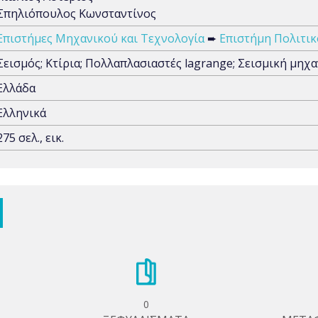
Σπηλιόπουλος Κωνσταντίνος
Επιστήμες Μηχανικού και Τεχνολογία
➨
Επιστήμη Πολιτι
Σεισμός; Κτίρια; Πολλαπλασιαστές lagrange; Σεισμική μηχ
Ελλάδα
Ελληνικά
275 σελ., εικ.
0