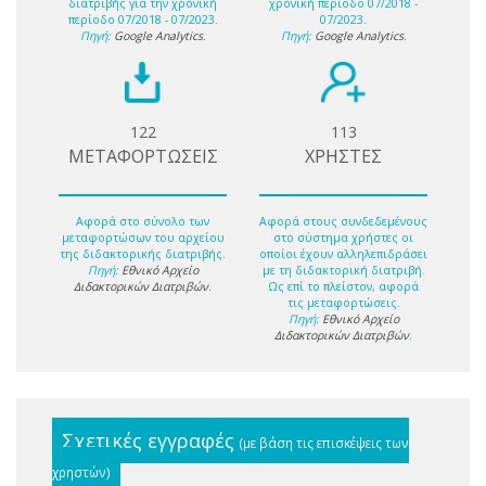
διατριβής για την χρονική
χρονική περίοδο 07/2018 -
περίοδο 07/2018 - 07/2023.
07/2023.
Πηγή:
Google Analytics
.
Πηγή:
Google Analytics
.
122
113
ΜΕΤΑΦΟΡΤΩΣΕΙΣ
ΧΡΗΣΤΕΣ
Αφορά στο σύνολο των
Αφορά στους συνδεδεμένους
μεταφορτώσων του αρχείου
στο σύστημα χρήστες οι
της διδακτορικής διατριβής.
οποίοι έχουν αλληλεπιδράσει
Πηγή:
Εθνικό Αρχείο
με τη διδακτορική διατριβή.
Διδακτορικών Διατριβών
.
Ως επί το πλείστον, αφορά
τις μεταφορτώσεις.
Πηγή:
Εθνικό Αρχείο
Διδακτορικών Διατριβών
.
Σχετικές εγγραφές
(με βάση τις επισκέψεις των
χρηστών)