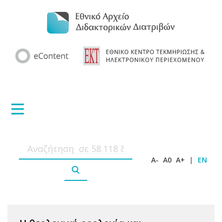
A-
A0
A+
|
EN