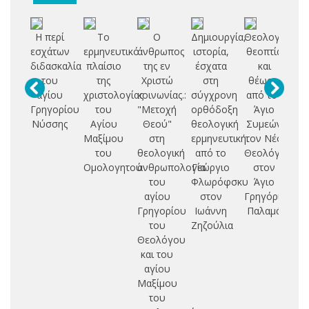
Η περί
Το
Ο
Δημιουργία,
Θεολογία,
εσχάτων
ερμηνευτικό
άνθρωπος
ιστορία,
θεοπτία
Ε
διδασκαλία
πλαίσιο
της εν
έσχατα
και
Ο
του
της
Χριστώ
στη
θέωση:
αγίου
χριστολογίας
κοινωνίας.:
σύγχρονη
από τον
Θ
Γρηγορίου
του
"Μετοχή
ορθόδοξη
Άγιο
Σ
Νύσσης
Αγίου
Θεού"
θεολογική
Συμεών
Τ
Μαξίμου
στη
ερμηνευτική:
τον Νέο
Μ
του
θεολογική
από το
Θεολόγο
Ομολογητού
ανθρωπολογία
Γεώργιο
στον
Ο
του
Φλωρόφσκυ
Άγιο
αγίου
στον
Γρηγόριο
Γρηγορίου
Ιωάννη
Παλαμά
του
Ζηζούλια
Θεολόγου
και του
αγίου
Μαξίμου
του