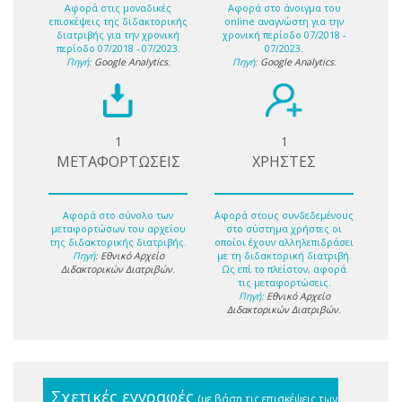
Αφορά στις μοναδικές
Αφορά στο άνοιγμα του
επισκέψεις της διδακτορικής
online αναγνώστη για την
διατριβής για την χρονική
χρονική περίοδο 07/2018 -
περίοδο 07/2018 - 07/2023.
07/2023.
Πηγή:
Google Analytics
.
Πηγή:
Google Analytics
.
1
1
ΜΕΤΑΦΟΡΤΩΣΕΙΣ
ΧΡΗΣΤΕΣ
Αφορά στο σύνολο των
Αφορά στους συνδεδεμένους
μεταφορτώσων του αρχείου
στο σύστημα χρήστες οι
της διδακτορικής διατριβής.
οποίοι έχουν αλληλεπιδράσει
Πηγή:
Εθνικό Αρχείο
με τη διδακτορική διατριβή.
Διδακτορικών Διατριβών
.
Ως επί το πλείστον, αφορά
τις μεταφορτώσεις.
Πηγή:
Εθνικό Αρχείο
Διδακτορικών Διατριβών
.
Σχετικές εγγραφές
(με βάση τις επισκέψεις των