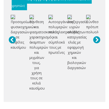
χρηστών)
Προσομοίωση
Σύνθεση
Αυτοοργάνωση
Επεξεργασία
Σύνθεση
Π
φυσικοχημικών
και
πολυμερών:
υγρών
πρότυπων
αν
διεργασιών
φασματοσκοπικός
πολυηλεκτρολύτες
αποβλήτων
πολυολεφινώ
πε
σε
χαρακτηρισμός
και
κατεργασίας
εν
κυψέλες
άκαμπτων
σύμπλοκά
ελιάς με
ο
καυσίμου
πολυμερών
τους με
εφαρμογή
και
πρωτεΐνες
χημικών
μιγμάτων
και
τους,
βιολογικών
π
για
διεργασιών
χρήση
ετ
τους σε
κα
κελιά
καυσίμου