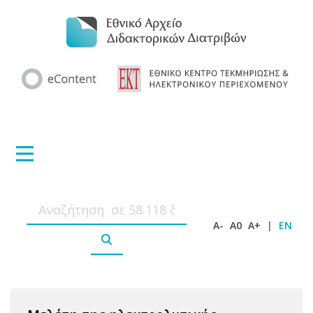
A-
A0
A+
|
EN