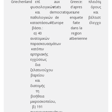
Griechenland
επί
aux
Greece:
πλειότιμους
φυσιολογικών
etats
d'apres
όρους
δι
και
democratiques
une
και
παθολογικών
de
enquete
βέλτιστος
τυ
καταστάσεων:
l'Europe
faite
έλεγχος
υ
βάσει :
dans la
α) 40
region
ανατομικών
atbenienne
παρασκευασμάτων
κατόπιν
αρτηριακής
εγχύσεως
δια
ζελατινούχου
βαρείου
και
διατομής
τη
βοήθεια
μικροσκοπείου,
β) 191
αγγειογραφημάτων