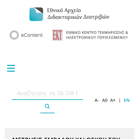
A-
A0
A+
|
EN