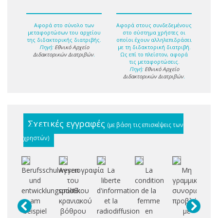
Αφορά στο σύνολο των
Αφορά στους συνδεδεμένους
μεταφορτώσων του αρχείου
στο σύστημα χρήστες οι
της διδακτορικής διατριβής.
οποίοι έχουν αλληλεπιδράσει
Πηγή:
Εθνικό Αρχείο
με τη διδακτορική διατριβή.
Διδακτορικών Διατριβών
.
Ως επί το πλείστον, αφορά
τις μεταφορτώσεις.
Πηγή:
Εθνικό Αρχείο
Διδακτορικών Διατριβών
.
Σχετικές εγγραφές
(με βάση τις επισκέψεις των
χρηστών)
Berufsschulwesen
Αγγειογραφία
La
La
Μη
Σ
und
του
liberte
condition
γραμμικά
ε
entwicklungspolitik
οπίσθιου
d'information
de la
συνοριακά
αξ
am
κρανιακού
et la
femme
προβλήματα
beispiel
βόθρου
radiodiffusion
en
με
η