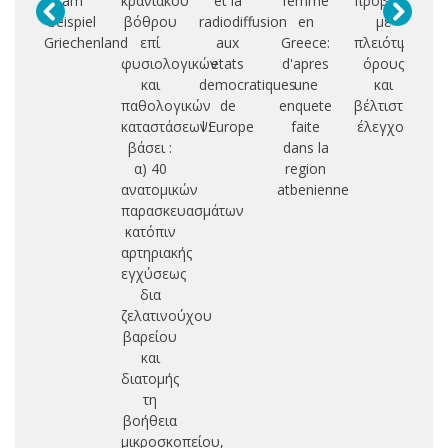
am
κρανιακού
et la
femme
προβλήματα
beispiel
βόθρου
radiodiffusion
en
με
η
Griechenland
επί
aux
Greece:
πλειότιμους
φυσιολογικών
etats
d'apres
όρους
δι
και
democratiques
une
και
παθολογικών
de
enquete
βέλτιστος
τυ
καταστάσεων:
l'Europe
faite
έλεγχος
υ
βάσει :
dans la
α) 40
region
ανατομικών
atbenienne
παρασκευασμάτων
κατόπιν
αρτηριακής
εγχύσεως
δια
ζελατινούχου
βαρείου
και
διατομής
τη
βοήθεια
μικροσκοπείου,