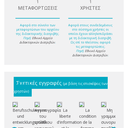
1
1
ΜΕΤΑΦΟΡΤΩΣΕΙΣ
ΧΡΗΣΤΕΣ
Αφορά στο σύνολο των
Αφορά στους συνδεδεμένους
μεταφορτώσων του αρχείου
στο σύστημα χρήστες οι
της διδακτορικής διατριβής.
οποίοι έχουν αλληλεπιδράσει
Πηγή:
Εθνικό Αρχείο
με τη διδακτορική διατριβή.
Διδακτορικών Διατριβών
.
Ως επί το πλείστον, αφορά
τις μεταφορτώσεις.
Πηγή:
Εθνικό Αρχείο
Διδακτορικών Διατριβών
.
Σχετικές εγγραφές
(με βάση τις επισκέψεις των
χρηστών)
Berufsschulwesen
Αγγειογραφία
La
La
Μη
Σ
und
του
liberte
condition
γραμμικά
ε
entwicklungspolitik
οπίσθιου
d'information
de la
συνοριακά
αξ