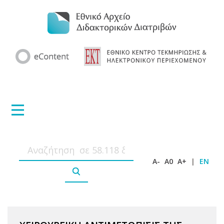
A-
A0
A+
|
EN