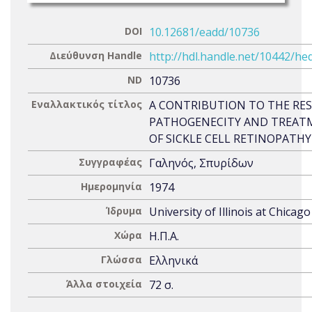
DOI
10.12681/eadd/10736
Διεύθυνση Handle
http://hdl.handle.net/10442/he
ND
10736
Εναλλακτικός τίτλος
A CONTRIBUTION TO THE RE
PATHOGENECITY AND TREAT
OF SICKLE CELL RETINOPATHY
Συγγραφέας
Γαληνός, Σπυρίδων
Ημερομηνία
1974
Ίδρυμα
University of Illinois at Chicago
Χώρα
Η.Π.Α.
Γλώσσα
Ελληνικά
Άλλα στοιχεία
72 σ.