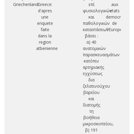
Griechenland
Greece:
επί
aux
β
d'apres
φυσιολογικών
etats
une
και
democratique
Α
enquete
παθολογικών
de
faite
καταστάσεων:
l'Europe
dans la
βάσει :
ε
region
α) 40
atbenienne
ανατομικών
ά
παρασκευασμάτων
κατόπιν
α
αρτηριακής
εγχύσεως
δια
Γρ
ζελατινούχου
Ν
βαρείου
και
διατομής
τη
βοήθεια
μικροσκοπείου,
β) 191