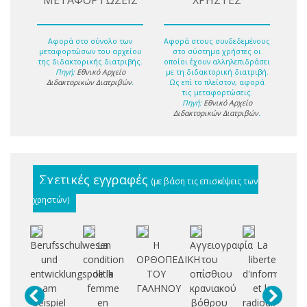
ΜΕΤΑΦΟΡΤΩΣΕΙΣ
ΧΡΗΣΤΕΣ
Αφορά στο σύνολο των
Αφορά στους συνδεδεμένους
μεταφορτώσων του αρχείου
στο σύστημα χρήστες οι
της διδακτορικής διατριβής.
οποίοι έχουν αλληλεπιδράσει
Πηγή:
Εθνικό Αρχείο
με τη διδακτορική διατριβή.
Διδακτορικών Διατριβών
.
Ως επί το πλείστον, αφορά
τις μεταφορτώσεις.
Πηγή:
Εθνικό Αρχείο
Διδακτορικών Διατριβών
.
Σχετικές εγγραφές
(με βάση τις επισκέψεις των
χρηστών)
Berufsschulwesen
La
Η
Αγγειογραφία
La
Ν
und
condition
ΟΡΘΟΠΕΔΙΚΗ
του
liberte
ορ
entwicklungspolitik
de la
ΤΟΥ
οπίσθιου
d'information
am
femme
ΓΑΛΗΝΟΥ
κρανιακού
et la
θε
beispiel
en
βόθρου
radiodiffusion
α