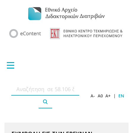
A-
A0
A+
|
EN