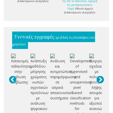
Διδακτορικών Διατριβών
.
Ως επί το πλείστον, αφορά
τις μεταφορτώσεις.
Πηγή:
Εθνικό Αρχείο
Διδακτορικών Διατριβών
.
Σχετικές εγγραφές
(με βάση τις επισκέψεις των
χρηστών)
Κατανομές
Ανάπτυξη
Ανάλυση
Development
Ενεργειακός
Μ
πιθανότητας
μεθόδου
και
of
σχεδιασμός
σχ
στην
μέτρησης
αντιμετώπιση
supervised
με
ανάλυση
χρώματος
παραμόρφωσης
and
πολυκριτηρια
αν
επιβίωσης
νωπών
σε
unsupervised
μοντέλα
εξ
αγροτικών
ιατρικά
pixel
λήψης
α
προϊόντων
απεικονιστικά
based
αποφάσεων
με
συστήματα
classification
για
ψ
ανάλυση
methods
αξιοποίηση
α
ψηφιακών
for
ανανεώσιμων