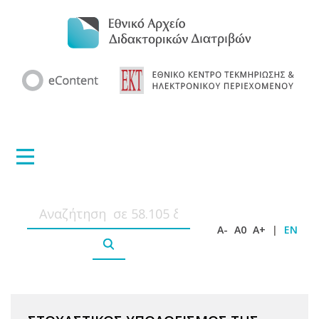
A-
A0
A+
|
EN