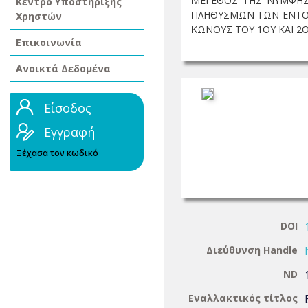
ΜΕΓΕΘΟΣ ΤΗΣ ΝΥΜΦΗΣ 
Κέντρο Υποστήριξης
ΠΛΗΘΥΣΜΩΝ ΤΩΝ ΕΝΤΟΜ
Χρηστών
ΚΩΝΟΥΣ ΤΟΥ 1ΟΥ ΚΑΙ 2Ο
Επικοινωνία
Ανοικτά Δεδομένα
Είσοδος
Εγγραφή
Ξέχασα τον κωδικό
DOI
Διεύθυνση Handle
ND
Εναλλακτικός τίτλος