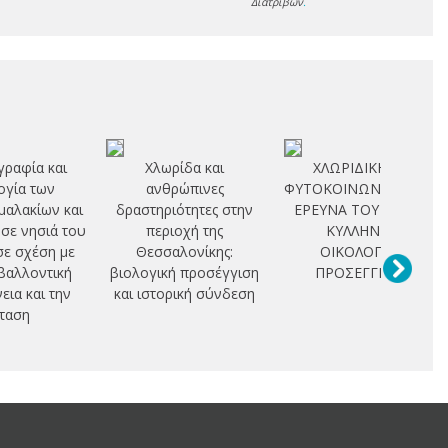
Διατριβών
.
ραφία και
Χλωρίδα και
ΧΛΩΡΙΔΙΚΗ ΚΑΙ
ογία των
ανθρώπινες
ΦΥΤΟΚΟΙΝΩΝΙΟΛΟΓΙΚΗ
μαλακίων και
δραστηριότητες στην
ΕΡΕΥΝΑ ΤΟΥ ΟΡΟΥΣ
σε νησιά του
περιοχή της
ΚΥΛΛΗΝΗ -
σε σχέση με
Θεσσαλονίκης:
ΟΙΚΟΛΟΓΙΚΗ
βαλλοντική
βιολογική προσέγγιση
ΠΡΟΣΕΓΓΙΣΗ -
εια και την
και ιστορική σύνδεση
ταση