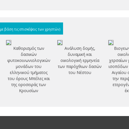
(με βάση τις επισκέψεις των χρηστών)
Καθορισμός των
Ανάλυση δομής,
Βιογεωγ
δασικών
δυναμική και
οικολ
φυτοκοινωνιολογικών
οικολογική ερμηνεία
χερσαίων 
μονάδων του
των παρόχθιων δασών
ισοπόδων 
ελληνικού τμήματος
του Νέστου
Αιγαίου 
του όρους Μπέλες και
την περι
της οροσειράς των
ετερογέν
Κρουσίων
έκ