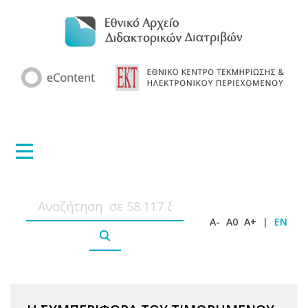
A-
A0
A+
|
EN