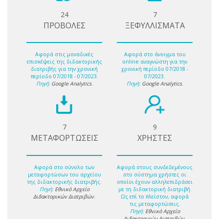
24
7
ΠΡΟΒΟΛΕΣ
ΞΕΦΥΛΛΙΣΜΑΤΑ
Αφορά στις μοναδικές
Αφορά στο άνοιγμα του
επισκέψεις της διδακτορικής
online αναγνώστη για την
διατριβής για την χρονική
χρονική περίοδο 07/2018 -
περίοδο 07/2018 - 07/2023.
07/2023.
Πηγή:
Google Analytics
.
Πηγή:
Google Analytics
.
7
9
ΜΕΤΑΦΟΡΤΩΣΕΙΣ
ΧΡΗΣΤΕΣ
Αφορά στο σύνολο των
Αφορά στους συνδεδεμένους
μεταφορτώσων του αρχείου
στο σύστημα χρήστες οι
της διδακτορικής διατριβής.
οποίοι έχουν αλληλεπιδράσει
Πηγή:
Εθνικό Αρχείο
με τη διδακτορική διατριβή.
Διδακτορικών Διατριβών
.
Ως επί το πλείστον, αφορά
τις μεταφορτώσεις.
Πηγή:
Εθνικό Αρχείο
Διδακτορικών Διατριβών
.