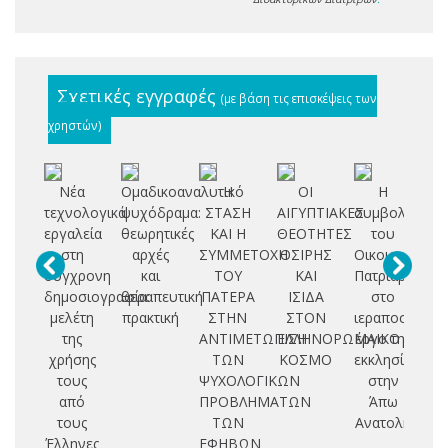
Σχετικές εγγραφές
(με βάση τις επισκέψεις των
χρηστών)
Νέα
Ομαδικοαναλυτικό
Η
ΟΙ
Η
τεχνολογικά
ψυχόδραμα:
ΣΤΑΣΗ
ΑΙΓΥΠΤΙΑΚΕΣ
συμβολή
εργαλεία
θεωρητικές
ΚΑΙ Η
ΘΕΟΤΗΤΕΣ
του
πα
στη
αρχές
ΣΥΜΜΕΤΟΧΗ
ΟΣΙΡΗΣ
Οικουμενικού
σύγχρονη
και
ΤΟΥ
ΚΑΙ
Πατριαρχείου
Χ
δημοσιογραφία:
θεραπευτική
ΠΑΤΕΡΑ
ΙΣΙΔΑ
στο
ισ
μελέτη
πρακτική
ΣΤΗΝ
ΣΤΟΝ
ιεραποστολικ
φι
της
ΑΝΤΙΜΕΤΩΠΙΣΗ
ΕΛΛΗΝΟΡΩΜΑΙΚΟ
έργο της
χρήσης
ΤΩΝ
ΚΟΣΜΟ
εκκλησίας
ερ
τους
ΨΥΧΟΛΟΓΙΚΩΝ
στην
αν
από
ΠΡΟΒΛΗΜΑΤΩΝ
Άπω
τους
ΤΩΝ
Ανατολή
Κ
Έλληνες
ΕΦΗΒΩΝ