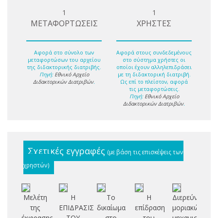
1
1
ΜΕΤΑΦΟΡΤΩΣΕΙΣ
ΧΡΗΣΤΕΣ
Αφορά στο σύνολο των
Αφορά στους συνδεδεμένους
μεταφορτώσων του αρχείου
στο σύστημα χρήστες οι
της διδακτορικής διατριβής.
οποίοι έχουν αλληλεπιδράσει
Πηγή:
Εθνικό Αρχείο
με τη διδακτορική διατριβή.
Διδακτορικών Διατριβών
.
Ως επί το πλείστον, αφορά
τις μεταφορτώσεις.
Πηγή:
Εθνικό Αρχείο
Διδακτορικών Διατριβών
.
Σχετικές εγγραφές
(με βάση τις επισκέψεις των
χρηστών)
Μελέτη
Η
Το
Η
Διερεύνηση
Εκ
της
ΕΠΙΔΡΑΣΙΣ
δικαίωμα
επίδραση
μοριακών
έκφρασης
ΤΟΥ
στο
του
μηχανισμών
με