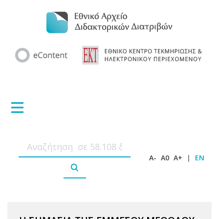
A-
A0
A+
|
EN