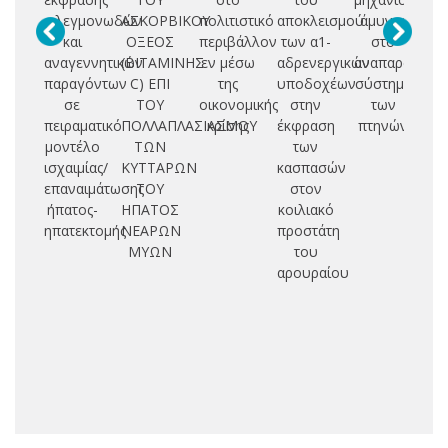
φλεγμονωδών
ΑΣΚΟΡΒΙΚΟΥ
πολιτιστικό
αποκλεισμού
άμυνας
δυ
και
ΟΞΕΟΣ
περιβάλλον
των α1-
στο
αναγεννητικών
(ΒΙΤΑΜΙΝΗΣ
εν μέσω
αδρενεργικών
αναπαραγωγι
π
παραγόντων
C) ΕΠΙ
της
υποδοχέων
σύστημα
υ
σε
ΤΟΥ
οικονομικής
στην
των
πειραματικό
ΠΟΛΛΑΠΛΑΣΙΑΣΜΟΥ
κρίσης
έκφραση
πτηνών
δ
μοντέλο
ΤΩΝ
των
ισχαιμίας/
ΚΥΤΤΑΡΩΝ
κασπασών
κο
επαναιμάτωσης
ΤΟΥ
στον
ήπατος-
ΗΠΑΤΟΣ
κοιλιακό
ν
ηπατεκτομής
ΝΕΑΡΩΝ
προστάτη
Α
ΜΥΩΝ
του
αρουραίου
Η