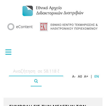
A-
A0
A+
|
EN