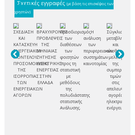
Σχετικές εγγραφές
(με βάση τις επισκέψεις των
χρηστών)
ΣΧΕΔΙΑΣΗ
ΒΡΑΧΥΧΡΟΝΙΕΣ
Προσδιορισμός
Η
Σύγκλιση,
Ο
ΚΑΙ
ΠΡΟΒΛΕΨΕΙΣ
των
ανάλυση
μεταβλητότητ
εν
ΚΑΤΑΣΚΕΥΗ
ΤΗΣ
διαθέσεων
των
και
α
ΕΝΕΡΓΕΙΑΚΟΥ
ΜΗΝΙΑΙΑΣ
των
περιφερειακών
αποθήκευση:
ΜΟΝΤΕΛΟΥ
ΖΗΤΗΣΗΣ
φοιτητών
συστημάτων
μελέτη
ΠΡΟΣΟΜΟΙΩΣΗΣ
ΗΛΕΚΤΡΙΚΗΣ
προς τη
καινοτομίας
της
ΤΗΣ
ΕΝΕΡΓΕΙΑΣ
στατιστική
συμπεριφορά
ΙΣΟΡΡΟΠΙΑΣ
ΣΤΗΝ
με
τιμών
ΤΩΝ
ΕΛΛΑΔΑ
μεθόδους
στις
ΕΝΕΡΓΕΙΑΚΩΝ
της
απελευθερωμ
ΑΓΟΡΩΝ
πολυδιάστατης
αγορές
στατιστικής
ηλεκτρικής
Ανάλυσης.
ενέργειας