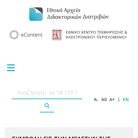
A-
A0
A+
|
EN