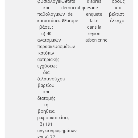
φυσιολογικών
etats
d'apres
όρους
δι
και
democratiques
une
και
παθολογικών
de
enquete
βέλτιστος
τυ
καταστάσεων:
l'Europe
faite
έλεγχος
υ
βάσει :
dans la
α) 40
region
ανατομικών
atbenienne
παρασκευασμάτων
κατόπιν
αρτηριακής
εγχύσεως
δια
ζελατινούχου
βαρείου
και
διατομής
τη
βοήθεια
μικροσκοπείου,
β) 191
αγγειογραφημάτων
και γ) 77