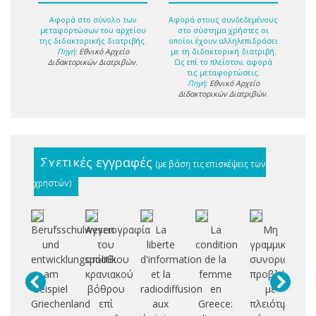
Αφορά στο σύνολο των
Αφορά στους συνδεδεμένους
μεταφορτώσων του αρχείου
στο σύστημα χρήστες οι
της διδακτορικής διατριβής.
οποίοι έχουν αλληλεπιδράσει
Πηγή:
Εθνικό Αρχείο
με τη διδακτορική διατριβή.
Διδακτορικών Διατριβών
.
Ως επί το πλείστον, αφορά
τις μεταφορτώσεις.
Πηγή:
Εθνικό Αρχείο
Διδακτορικών Διατριβών
.
Σχετικές εγγραφές
(με βάση τις επισκέψεις των
χρηστών)
Berufsschulwesen
Αγγειογραφία
La
La
Μη
Σ
und
του
liberte
condition
γραμμικά
ε
entwicklungspolitik
οπίσθιου
d'information
de la
συνοριακά
αξ
am
κρανιακού
et la
femme
προβλήματα
beispiel
βόθρου
radiodiffusion
en
με
η
Griechenland
επί
aux
Greece:
πλειότιμους