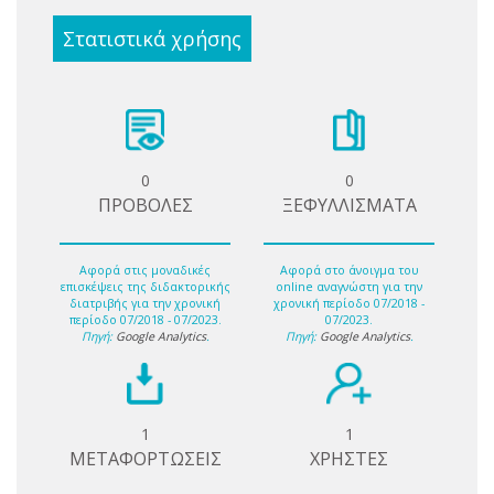
Στατιστικά χρήσης
0
0
ΠΡΟΒΟΛΕΣ
ΞΕΦΥΛΛΙΣΜΑΤΑ
Αφορά στις μοναδικές
Αφορά στο άνοιγμα του
επισκέψεις της διδακτορικής
online αναγνώστη για την
διατριβής για την χρονική
χρονική περίοδο 07/2018 -
περίοδο 07/2018 - 07/2023.
07/2023.
Πηγή:
Google Analytics
.
Πηγή:
Google Analytics
.
1
1
ΜΕΤΑΦΟΡΤΩΣΕΙΣ
ΧΡΗΣΤΕΣ