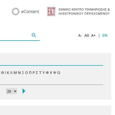
A-
A0
A+
|
EN
Θ
Ι
Κ
Λ
Μ
Ν
Ξ
Ο
Π
Ρ
Σ
Τ
Υ
Φ
Χ
Ψ
Ω