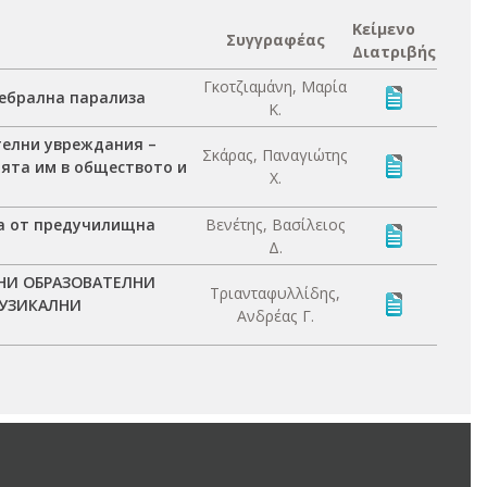
Κείμενο
Συγγραφέας
Διατριβής
Γκοτζιαμάνη, Μαρία
ребрална парализа
Κ.
телни увреждания –
Σκάρας, Παναγιώτης
ята им в обществото и
Χ.
ца от предучилищна
Βενέτης, Βασίλειος
Δ.
ЛНИ ОБРАЗОВАТЕЛНИ
Τριανταφυλλίδης,
МУЗИКАЛНИ
Ανδρέας Γ.