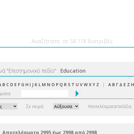
ανά
"
Επιστημονικό πεδίο
"
:
Education
A
B
C
D
E
F
G
H
I
J
K
L
M
N
O
P
Q
R
S
T
U
V
W
X
Y
Z
|
Α
Β
Γ
Δ
Ε
Ζ
Η
μματα:
Σε σειρά:
Αποτελέσματα/σελίδα:
Αποτελέσματα 2995 έως 2998 από 2998