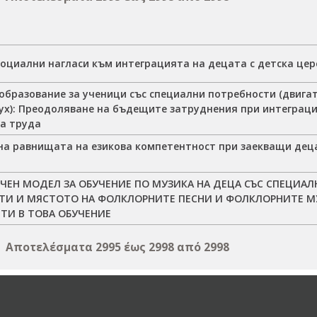
социални нагласи към интеграцията на децата с детска це
образование за ученици със специални потребности (двига
ух): Преодоляване на бъдещите затруднения при интеграци
на труда
на равнищата на езикова компетентност при заекващи де
ЧЕН МОДЕЛ ЗА ОБУЧЕНИЕ ПО МУЗИКА НА ДЕЦА СЪС СПЕЦИА
ТИ И МЯСТОТО НА ФОЛКЛОРНИТЕ ПЕСНИ И ФОЛКЛОРНИТЕ 
ТИ В ТОВА ОБУЧЕНИЕ
Αποτελέσματα 2995 έως 2998 από 2998