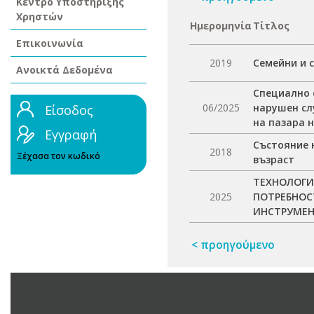
Κέντρο Υποστήριξης
Χρηστών
Ημερομηνία
Τίτλος
Επικοινωνία
2019
Семейни и 
Ανοικτά Δεδομένα
Специално 
06/2025
нарушен сл
Είσοδος
на пазара 
Εγγραφή
Състояние 
2018
Ξέχασα τον κωδικό
възраст
ТЕХНОЛОГИ
2025
ПОТРЕБНОС
ИНСТРУМЕН
< προηγούμενο