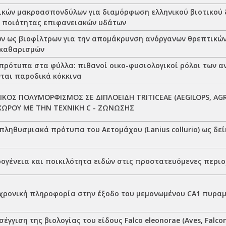
ικών μακροασπονδύλων για διαμόρφωση ελληνικού βιοτικού 
ς ποιότητας επιφανειακών υδάτων
ν ως βιοφίλτρων για την απομάκρυνση ανόργανων θρεπτικώ
 καθαρισμών
πρότυπα στα φύλλα: πιθανοί οικο-φυσιολογικοί ρόλοι των αν
νται παροδικά κόκκινα
ΟΣ ΠΟΛΥΜΟΡΦΙΣΜΟΣ ΣΕ ΔΙΠΛΟΕΙΔΗ TRITICEAE (AEGILOPS, AG
ΧΩΡΟΥ ΜΕ ΤΗΝ ΤΕΧΝΙΚΗ C - ΖΩΝΩΣΗΣ
πληθυσμιακά πρότυπα του Αετομάχου (Lanius collurio) ως δε
ρογένεια και ποικιλότητα ειδών στις προστατευόμενες περιο
 χρονική πληροφορία στην έξοδο του μεμονωμένου CA1 πυρα
έγγιση της βιολογίας του είδους Falco eleonorae (Aves, Falco