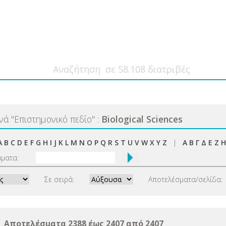
ανά
"
Επιστημονικό πεδίο
"
:
Biological Sciences
A
B
C
D
E
F
G
H
I
J
K
L
M
N
O
P
Q
R
S
T
U
V
W
X
Y
Z
|
Α
Β
Γ
Δ
Ε
Ζ
Η
μματα:
Σε σειρά:
Αποτελέσματα/σελίδα:
Αποτελέσματα 2388 έως 2407 από 2407