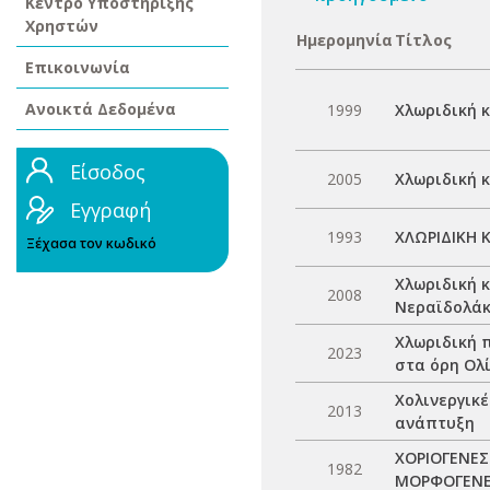
Κέντρο Υποστήριξης
Χρηστών
Ημερομηνία
Τίτλος
Επικοινωνία
Ανοικτά Δεδομένα
1999
Χλωριδική 
Είσοδος
2005
Χλωριδική κ
Εγγραφή
1993
ΧΛΩΡΙΔΙΚΗ 
Ξέχασα τον κωδικό
Χλωριδική κ
2008
Νεραϊδολάκ
Χλωριδική 
2023
στα όρη Ολ
Χολινεργικ
2013
ανάπτυξη
ΧΟΡΙΟΓΕΝΕΣ
1982
ΜΟΡΦΟΓΕΝΕ