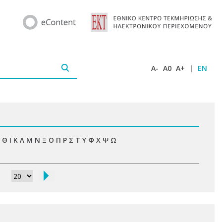
A-
A0
A+
|
EN
Θ
Ι
Κ
Λ
Μ
Ν
Ξ
Ο
Π
Ρ
Σ
Τ
Υ
Φ
Χ
Ψ
Ω