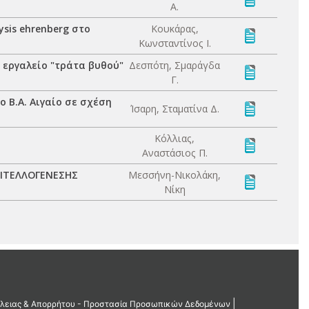
Α.
sis ehrenberg στο
Κουκάρας,
Κωνσταντίνος Ι.
 εργαλείο "τράτα βυθού"
Δεσπότη, Σμαράγδα
Γ.
 Β.Α. Αιγαίο σε σχέση
Ίσαρη, Σταματίνα Δ.
Κόλλιας,
Αναστάσιος Π.
ΒΙΤΕΛΛΟΓΕΝΕΣΗΣ
Μεσσήνη-Νικολάκη,
Νίκη