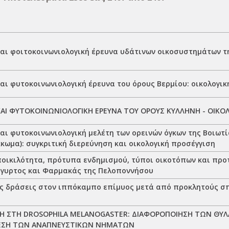
και φοιτοκοινωνιολογική έρευνα υδάτινων οικοσυστημάτων τ
αι φυτοκοινωνιολογική έρευνα του όρους Βερμίου: οικολογι
ΚΑΙ ΦΥΤΟΚΟΙΝΩΝΙΟΛΟΓΙΚΗ ΕΡΕΥΝΑ ΤΟΥ ΟΡΟΥΣ ΚΥΛΛΗΝΗ - ΟΙΚΟΛ
αι φυτοκοινωνιολογική μελέτη των ορεινών όγκων της Βοιωτί
κωμα): συγκριτική διερεύνηση και οικολογική προσέγγιση
ποικιλότητα, πρότυπα ενδημισμού, τύποι οικοτόπων και προ
ίγυρτος και Φαρμακάς της Πελοποννήσου
ές δράσεις στον ιππόκαμπο επίμυος μετά από προκλητούς σ
Η ΣΤΗ DROSOPHILA MELANOGASTER: ΔΙΑΦΟΡΟΠΟΙΗΣΗ ΤΩΝ ΘΥ
ΣΗ ΤΩΝ ΑΝΑΠΝΕΥΣΤΙΚΩΝ ΝΗΜΑΤΩΝ