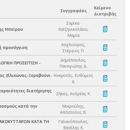
Κείμενο
Συγγραφέας
Διατριβής
Σαρίκα-
ης Hπείρου
Χατζηνικολάου,
Μαρία
Χοχλιούρος,
κή προσέγγιση
Στέργιος Π.
Δημόπουλος,
ΟΓΙΚΗ ΠΡΟΣΕΓΓΙΣΗ -
Παναγιώτης Δ.
ας (Ελικώνας-Ξεροβούνι-
Κοκμοτός, Ευθύμιος
Δ.
τεραιότητες διατήρησης
Ζήκος, Ανδρέας Κ.
πασμούς κατά την
Μικρούλης,
Απόστολος Β.
ΛΑΚΟΚΥΤΤΑΡΩΝ ΚΑΤΑ ΤΗ
Γαλανόπουλος,
Βασίλης Κ.