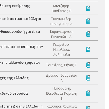
δείκτη εκτίμησης
Κάντζαρης,
Βασίλειος Ε.
ν από αστικά απόβλητα
Τσαγκαμίλης,
Παναγιώτης Α.
θοκυανινών ή γιατί τα
Καραγεώργου,
Παναγιώτα Α.
Γεωργίου-
ROPYRON, HORDEUM) ΤΟΥ
Νικολάου,
Ανδρούλα
ίκτης αλλαγών χρήσεων
Τσιακίρης, Ρήγας Ε.
Δράκου, Ευαγγελία
χές της Ελλάδας
Γ.
Πισσαδάκη,
μιδικού νευρώνα
Ελευθερία-Κυριακή
Ι.
niformes) στην Ελλάδα: η
Κασσάρα, Χριστίνα