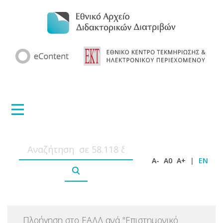
A-
A0
A+
|
EN
Πλοήγηση στο ΕΑΔΔ ανά
"
Επιστημονικό