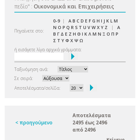
πεδίο
"
:
Οικονομικά και Επιχειρήσεις
0-9
|
A
B
C
D
E
F
G
H
I
J
K
L
M
N
O
P
Q
R
S
T
U
V
W
X
Y
Z
|
Α
Πηγαίνετε στο:
Β
Γ
Δ
Ε
Ζ
Η
Θ
Ι
Κ
Λ
Μ
Ν
Ξ
Ο
Π
Ρ
Σ
Τ
Υ
Φ
Χ
Ψ
Ω
ή εισάγετε λίγα αρχικά γράμματα:
Ταξινόμηση ανά:
Σε σειρά:
Αποτελέσματα/σελίδα:
Αποτελέσματα
< προηγούμενο
2495 έως 2496
από 2496
Κείμενο