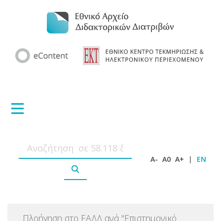
A-
A0
A+
|
EN
Πλοήγηση στο ΕΑΔΔ ανά
"
Επιστημονικό