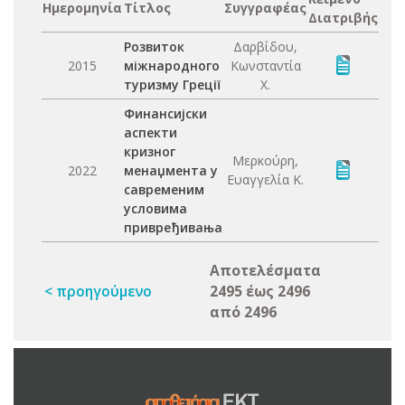
Ημερομηνία
Τίτλος
Συγγραφέας
Διατριβής
Розвиток
Δαρβίδου,
2015
міжнародного
Κωνσταντία
туризму Греції
Χ.
Финансијски
аспекти
кризног
Μερκούρη,
2022
менаџмента у
Ευαγγελία Κ.
савременим
условима
привређивања
Αποτελέσματα
< προηγούμενο
2495 έως 2496
από 2496