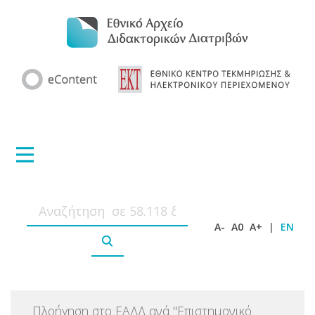
A-
A0
A+
|
EN
Πλοήγηση στο ΕΑΔΔ ανά
"
Επιστημονικό