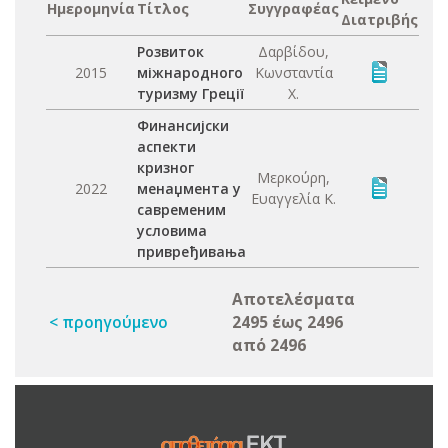
Ημερομηνία
Τίτλος
Συγγραφέας
Διατριβής
Розвиток
Δαρβίδου,
2015
міжнародного
Κωνσταντία
туризму Греції
Χ.
Финансијски
аспекти
кризног
Μερκούρη,
2022
менаџмента у
Ευαγγελία Κ.
савременим
условима
привређивања
Αποτελέσματα
< προηγούμενο
2495 έως 2496
από 2496