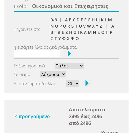
πεδίο
"
:
Οικονομικά και Επιχειρήσεις
0-9
|
A
B
C
D
E
F
G
H
I
J
K
L
M
N
O
P
Q
R
S
T
U
V
W
X
Y
Z
|
Α
Πηγαίνετε στο:
Β
Γ
Δ
Ε
Ζ
Η
Θ
Ι
Κ
Λ
Μ
Ν
Ξ
Ο
Π
Ρ
Σ
Τ
Υ
Φ
Χ
Ψ
Ω
ή εισάγετε λίγα αρχικά γράμματα:
Ταξινόμηση ανά:
Σε σειρά:
Αποτελέσματα/σελίδα:
Αποτελέσματα
< προηγούμενο
2495 έως 2496
από 2496
Κείμενο