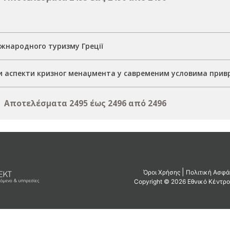
іжнародного туризму Греції
и аспекти кризног менаџмента у савременим условима при
Αποτελέσματα 2495 έως 2496 από 2496