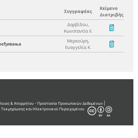
Κείμενο
Συγγραφέας
Διατριβής
Δαρβίδου,
Κωνσταντία Χ.
Μερκούρη,
вређивања
Ευαγγελία Κ.