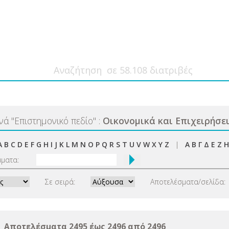
ανά
"
Επιστημονικό πεδίο
"
:
Οικονομικά και Επιχειρήσε
A
B
C
D
E
F
G
H
I
J
K
L
M
N
O
P
Q
R
S
T
U
V
W
X
Y
Z
|
Α
Β
Γ
Δ
Ε
Ζ
Η
μματα:
Σε σειρά:
Αποτελέσματα/σελίδα:
Αποτελέσματα 2495 έως 2496 από 2496