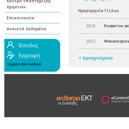
Κέντρο Υποστήριξης
Χρηστών
Ημερομηνία
Τίτλος
Επικοινωνία
2015
Розвиток м
Ανοικτά Δεδομένα
2022
Финансијск
Είσοδος
Εγγραφή
< προηγούμενο
Ξέχασα τον κωδικό