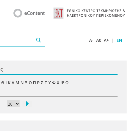
A-
A0
A+
|
EN
ις
Θ
Ι
Κ
Λ
Μ
Ν
Ξ
Ο
Π
Ρ
Σ
Τ
Υ
Φ
Χ
Ψ
Ω