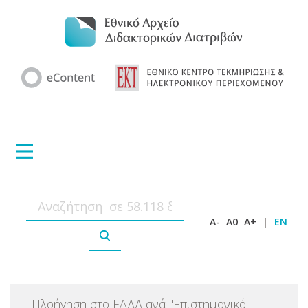
A-
A0
A+
|
EN
Πλοήγηση στο ΕΑΔΔ ανά
"
Επιστημονικό