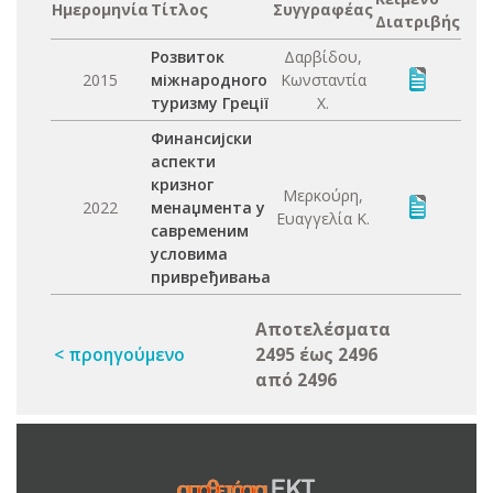
Ημερομηνία
Τίτλος
Συγγραφέας
Διατριβής
Розвиток
Δαρβίδου,
2015
міжнародного
Κωνσταντία
туризму Греції
Χ.
Финансијски
аспекти
кризног
Μερκούρη,
2022
менаџмента у
Ευαγγελία Κ.
савременим
условима
привређивања
Αποτελέσματα
< προηγούμενο
2495 έως 2496
από 2496