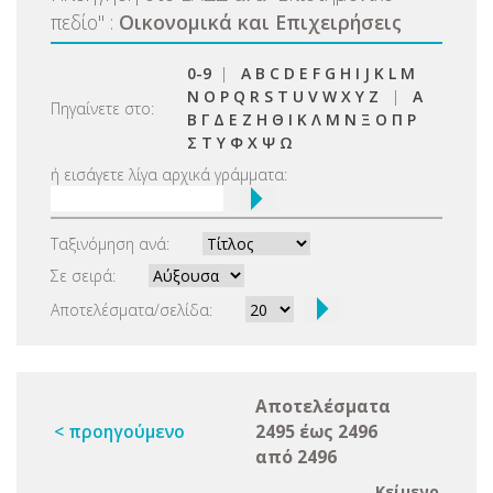
πεδίο
"
:
Οικονομικά και Επιχειρήσεις
0-9
|
A
B
C
D
E
F
G
H
I
J
K
L
M
N
O
P
Q
R
S
T
U
V
W
X
Y
Z
|
Α
Πηγαίνετε στο:
Β
Γ
Δ
Ε
Ζ
Η
Θ
Ι
Κ
Λ
Μ
Ν
Ξ
Ο
Π
Ρ
Σ
Τ
Υ
Φ
Χ
Ψ
Ω
ή εισάγετε λίγα αρχικά γράμματα:
Ταξινόμηση ανά:
Σε σειρά:
Αποτελέσματα/σελίδα:
Αποτελέσματα
< προηγούμενο
2495 έως 2496
από 2496
Κείμενο