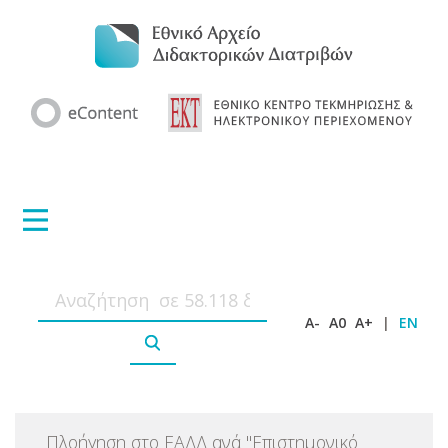
A-
A0
A+
|
EN
Πλοήγηση στο ΕΑΔΔ ανά
"
Επιστημονικό