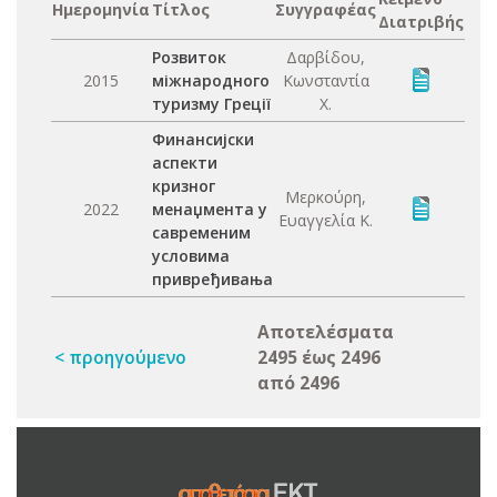
Ημερομηνία
Τίτλος
Συγγραφέας
Διατριβής
Розвиток
Δαρβίδου,
2015
міжнародного
Κωνσταντία
туризму Греції
Χ.
Финансијски
аспекти
кризног
Μερκούρη,
2022
менаџмента у
Ευαγγελία Κ.
савременим
условима
привређивања
Αποτελέσματα
< προηγούμενο
2495 έως 2496
από 2496