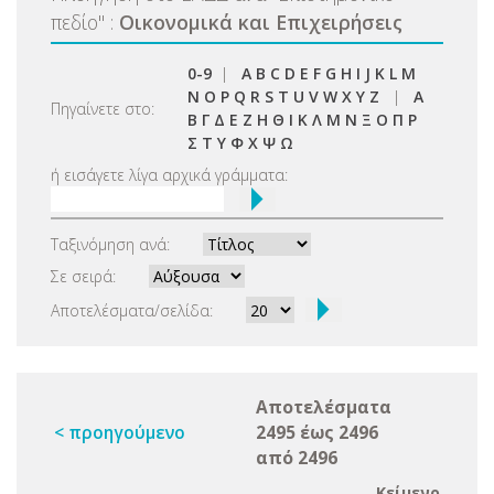
πεδίο
"
:
Οικονομικά και Επιχειρήσεις
0-9
|
A
B
C
D
E
F
G
H
I
J
K
L
M
N
O
P
Q
R
S
T
U
V
W
X
Y
Z
|
Α
Πηγαίνετε στο:
Β
Γ
Δ
Ε
Ζ
Η
Θ
Ι
Κ
Λ
Μ
Ν
Ξ
Ο
Π
Ρ
Σ
Τ
Υ
Φ
Χ
Ψ
Ω
ή εισάγετε λίγα αρχικά γράμματα:
Ταξινόμηση ανά:
Σε σειρά:
Αποτελέσματα/σελίδα:
Αποτελέσματα
< προηγούμενο
2495 έως 2496
από 2496
Κείμενο