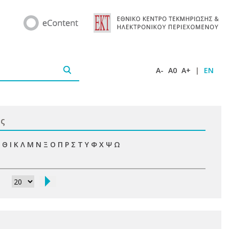
A-
A0
A+
|
EN
ις
Θ
Ι
Κ
Λ
Μ
Ν
Ξ
Ο
Π
Ρ
Σ
Τ
Υ
Φ
Χ
Ψ
Ω