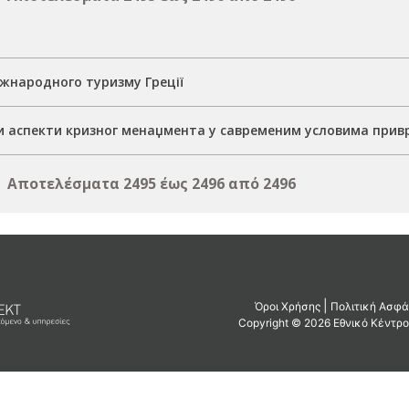
іжнародного туризму Греції
и аспекти кризног менаџмента у савременим условима при
Αποτελέσματα 2495 έως 2496 από 2496