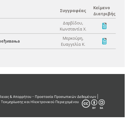
Κείμενο
Συγγραφέας
Διατριβής
Δαρβίδου,
Κωνσταντία Χ.
Μερκούρη,
вређивања
Ευαγγελία Κ.