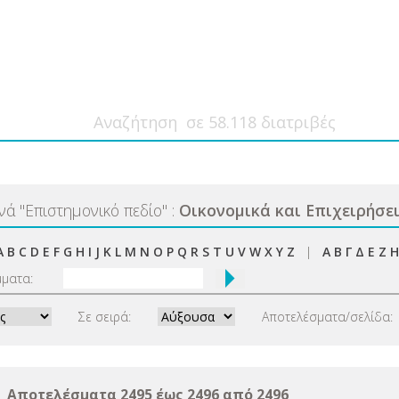
ανά
"
Επιστημονικό πεδίο
"
:
Οικονομικά και Επιχειρήσε
A
B
C
D
E
F
G
H
I
J
K
L
M
N
O
P
Q
R
S
T
U
V
W
X
Y
Z
|
Α
Β
Γ
Δ
Ε
Ζ
Η
μματα:
Σε σειρά:
Αποτελέσματα/σελίδα:
Αποτελέσματα 2495 έως 2496 από 2496