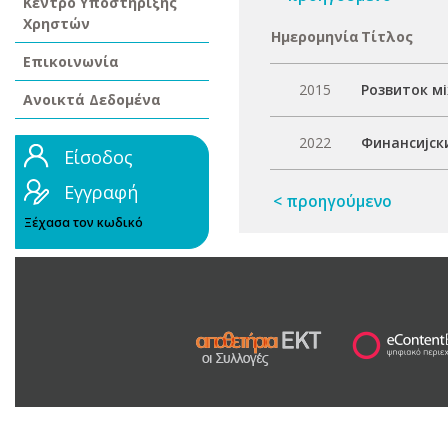
Κέντρο Υποστήριξης
Χρηστών
Ημερομηνία
Τίτλος
Επικοινωνία
2015
Розвиток м
Ανοικτά Δεδομένα
2022
Финансијск
Είσοδος
Εγγραφή
< προηγούμενο
Ξέχασα τον κωδικό