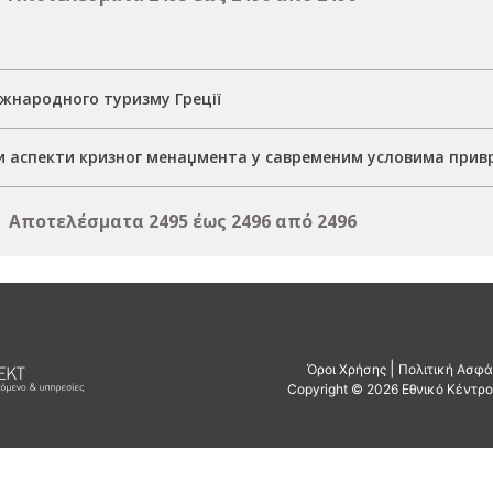
іжнародного туризму Греції
и аспекти кризног менаџмента у савременим условима при
Αποτελέσματα 2495 έως 2496 από 2496