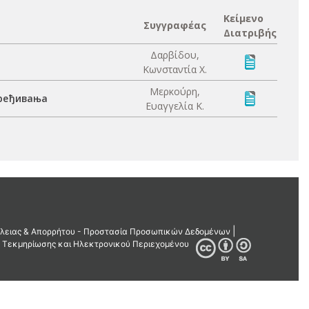
Κείμενο
Συγγραφέας
Διατριβής
Δαρβίδου,
Κωνσταντία Χ.
Μερκούρη,
вређивања
Ευαγγελία Κ.