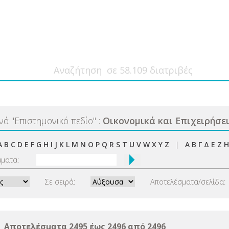
ανά
"
Επιστημονικό πεδίο
"
:
Οικονομικά και Επιχειρήσε
A
B
C
D
E
F
G
H
I
J
K
L
M
N
O
P
Q
R
S
T
U
V
W
X
Y
Z
|
Α
Β
Γ
Δ
Ε
Ζ
Η
μματα:
Σε σειρά:
Αποτελέσματα/σελίδα:
Αποτελέσματα 2495 έως 2496 από 2496