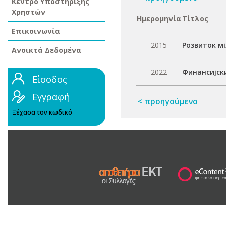
Κέντρο Υποστήριξης
Χρηστών
Ημερομηνία
Τίτλος
Επικοινωνία
2015
Розвиток м
Ανοικτά Δεδομένα
2022
Финансијск
Είσοδος
Εγγραφή
< προηγούμενο
Ξέχασα τον κωδικό