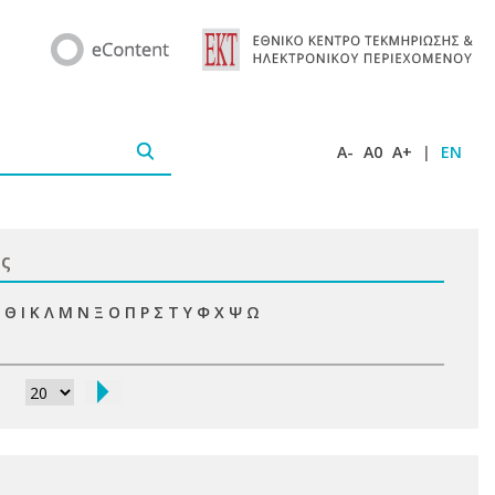
A-
A0
A+
|
EN
ις
Θ
Ι
Κ
Λ
Μ
Ν
Ξ
Ο
Π
Ρ
Σ
Τ
Υ
Φ
Χ
Ψ
Ω