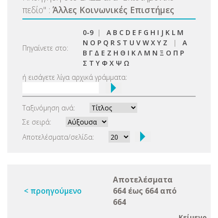
πεδίο
"
:
Άλλες Κοινωνικές Επιστήμες
0-9
|
A
B
C
D
E
F
G
H
I
J
K
L
M
N
O
P
Q
R
S
T
U
V
W
X
Y
Z
|
Α
Πηγαίνετε στο:
Β
Γ
Δ
Ε
Ζ
Η
Θ
Ι
Κ
Λ
Μ
Ν
Ξ
Ο
Π
Ρ
Σ
Τ
Υ
Φ
Χ
Ψ
Ω
ή εισάγετε λίγα αρχικά γράμματα:
Ταξινόμηση ανά:
Σε σειρά:
Αποτελέσματα/σελίδα:
Αποτελέσματα
< προηγούμενο
664 έως 664 από
664
Κείμενο