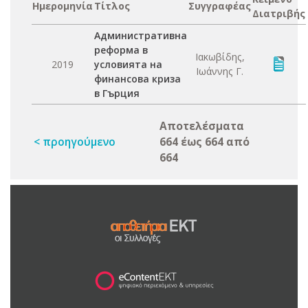
Ημερομηνία
Τίτλος
Συγγραφέας
Διατριβής
Административна
реформа в
Ιακωβίδης,
2019
условията на
Ιωάννης Γ.
финансова криза
в Гърция
Αποτελέσματα
< προηγούμενο
664 έως 664 από
664