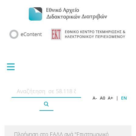
A-
A0
A+
|
EN
Πλοήγηση στο ΕΑΔΔ ανά
"
Επιστημονικό