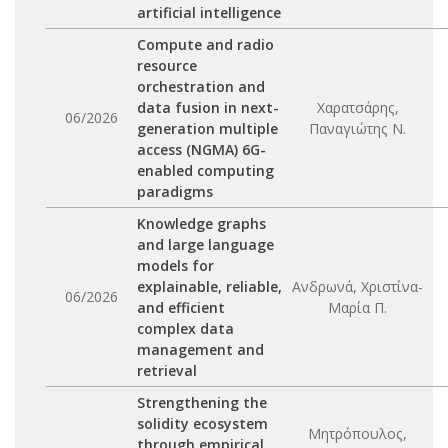
artificial intelligence
Compute and radio
resource
orchestration and
data fusion in next-
Χαρατσάρης,
06/2026
generation multiple
Παναγιώτης Ν.
access (NGMA) 6G-
enabled computing
paradigms
Knowledge graphs
and large language
models for
explainable, reliable,
Ανδρωνά, Χριστίνα-
06/2026
and efficient
Μαρία Π.
complex data
management and
retrieval
Strengthening the
solidity ecosystem
Μητρόπουλος,
through empirical