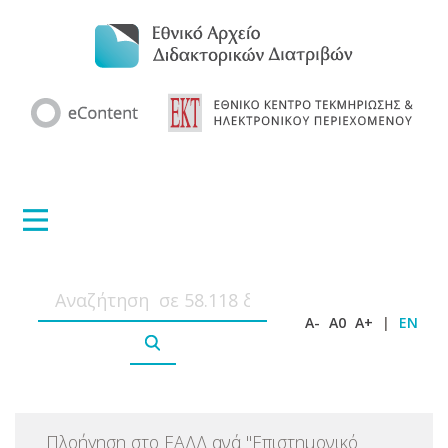
A-
A0
A+
|
EN
Πλοήγηση στο ΕΑΔΔ ανά
"
Επιστημονικό