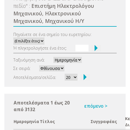
πεδίο
"
:
Επιστήμη Ηλεκτρολόγου
Μηχανικού, Ηλεκτρονικού
Μηχανικού, Μηχανικού Η/Υ
Πηγαίνετε σε ένα σημείο του ευρετηρίου:
Ή πληκτρολογήστε ένα έτος:
Ταξινόμηση ανά:
Σε σειρά:
Αποτελέσματα/σελίδα:
Αποτελέσματα 1 έως 20
επόμενο >
από 3132
Κε
Ημερομηνία
Τίτλος
Συγγραφέας
Δ