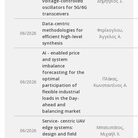
voltage-controlled
Δημήτριος Σ.
oscillators for 5G/6G
transceivers
Data-centric
methodologies for
Φερίκογλου,
06/2026
efficient high-level
Άγγελος Α.
synthesis
AI - enabled price
and system
imbalance
forecasting for the
optimal
Πλάκας,
06/2026
participation of
Κωνσταντίνος Α.
flexible industrial
loads in the Day-
ahead and
balancing market
Service- centric UAV
edge systems:
Μπατιστάτος,
06/2026
design and field
Μιχαήλ Χ.