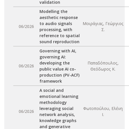
validation
Modelling the
aesthetic response
to audio signals
Μοιράγιας, Γεώργιος
06/2026
processing, with
Σ.
reference to spatial
sound reproduction
Governing with AI,
governing AI:
developing the
Παπαδόπουλος,
06/2026
public value AI co-
Θεόδωρος Κ.
production (PV-ACF)
framework
A social and
emotional learning
methodology
leveraging social
Φωτοπούλου, Ελένη
06/2026
network analysis,
Ι.
knowledge graphs
and generative