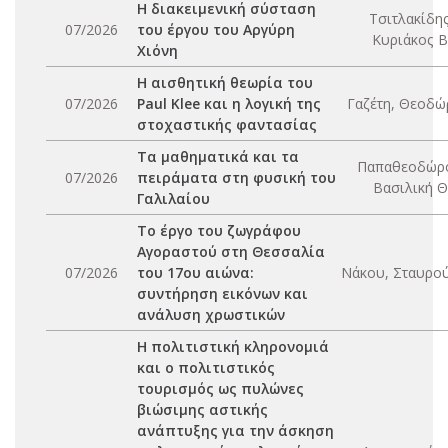
Η διακειμενική σύσταση
Τσιτλακίδης
07/2026
του έργου του Αργύρη
Κυριάκος Β
Χιόνη
Η αισθητική θεωρία του
07/2026
Paul Klee και η λογική της
Γαζέτη, Θεοδώρ
στοχαστικής φαντασίας
Τα μαθηματικά και τα
Παπαθεοδώρ
07/2026
πειράματα στη φυσική του
Βασιλική Θ
Γαλιλαίου
Το έργο του ζωγράφου
Αγοραστού στη Θεσσαλία
07/2026
του 17ου αιώνα:
Νάκου, Σταυρού
συντήρηση εικόνων και
ανάλυση χρωστικών
Η πολιτιστική κληρονομιά
και ο πολιτιστικός
τουρισμός ως πυλώνες
βιώσιμης αστικής
ανάπτυξης για την άσκηση