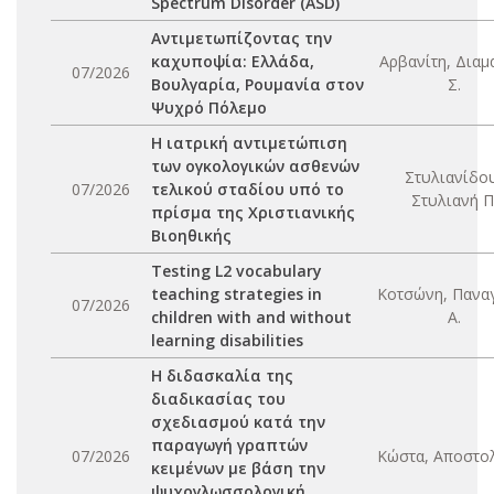
Spectrum Disorder (ASD)
Αντιμετωπίζοντας την
καχυποψία: Ελλάδα,
Αρβανίτη, Διαμ
07/2026
Βουλγαρία, Ρουμανία στον
Σ.
Ψυχρό Πόλεμο
Η ιατρική αντιμετώπιση
των ογκολογικών ασθενών
Στυλιανίδο
07/2026
τελικού σταδίου υπό το
Στυλιανή Π
πρίσμα της Χριστιανικής
Βιοηθικής
Testing L2 vocabulary
teaching strategies in
Κοτσώνη, Πανα
07/2026
children with and without
Α.
learning disabilities
Η διδασκαλία της
διαδικασίας του
σχεδιασμού κατά την
παραγωγή γραπτών
07/2026
Κώστα, Αποστολ
κειμένων με βάση την
ψυχογλωσσολογική