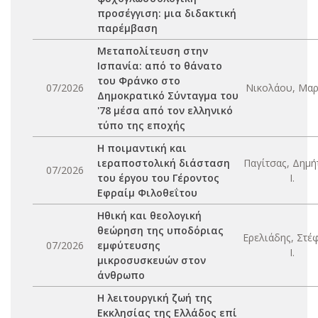
προσέγγιση: μια διδακτική
παρέμβαση
Μεταπολίτευση στην
Ισπανία: από το θάνατο
του Φράνκο στο
07/2026
Νικολάου, Μαρί
Δημοκρατικό Σύνταγμα του
'78 μέσα από τον ελληνικό
τύπο της εποχής
Η ποιμαντική και
ιεραποστολική διάσταση
Παγίτσας, Δημή
07/2026
του έργου του Γέροντος
Ι.
Εφραίμ Φιλοθεΐτου
Ηθική και θεολογική
θεώρηση της υποδόριας
Ερελιάδης, Στέ
07/2026
εμφύτευσης
Ι.
μικροσυσκευών στον
άνθρωπο
Η λειτουργική ζωή της
Εκκλησίας της Ελλάδος επί