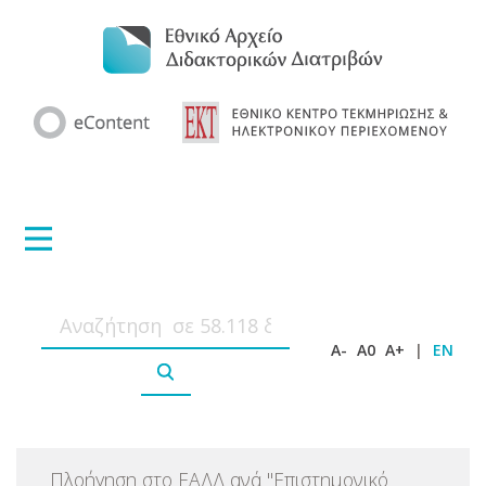
A-
A0
A+
|
EN
Πλοήγηση στο ΕΑΔΔ ανά
"
Επιστημονικό