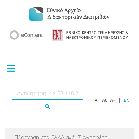
A-
A0
A+
|
EN
Πλοήγηση στο ΕΑΔΔ ανά
"
Συγγραφέας
"
: