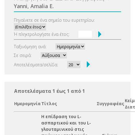
Yanni, Amalia E.
Πηγαίνετε σε ένα σημείο του ευρετηρίου:
Ή πληκτρολογήστε ένα έτος:
Ταξινόμηση ανά:
Σε σειρά:
Αποτελέσματα/σελίδα:
Αποτελέσματα 1 έως 1 από 1
Κείμ
Ημερομηνία
Τίτλος
Συγγραφέας
Δια
Η επίδραση του L-
ασπαρτικού και του L-
γλουταμινικού στις