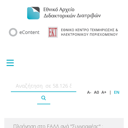
A-
A0
A+
|
EN
Πλοήγηση στο ΕΑΔΔ ανά
"
Συγγραφέας
"
: