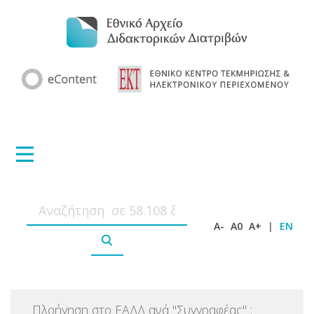
A-
A0
A+
|
EN
Πλοήγηση στο ΕΑΔΔ ανά
"
Συγγραφέας
"
: