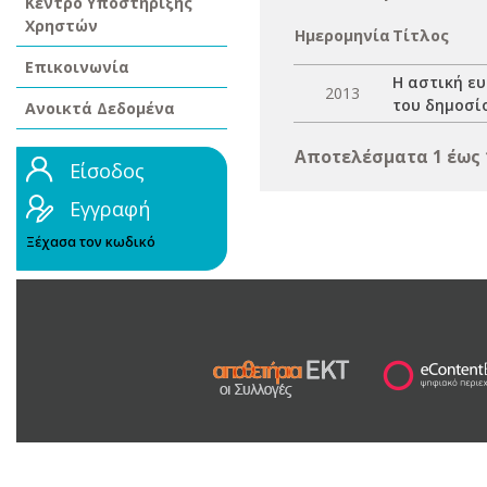
Κέντρο Υποστήριξης
Χρηστών
Ημερομηνία
Τίτλος
Επικοινωνία
Η αστική ευ
2013
του δημοσί
Ανοικτά Δεδομένα
Αποτελέσματα 1 έως 
Είσοδος
Εγγραφή
Ξέχασα τον κωδικό