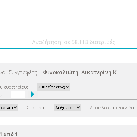
ανά
"
Συγγραφέας
"
:
Φινοκαλιώτη, Αικατερίνη Κ.
ου ευρετηρίου:
:
Σε σειρά:
Αποτελέσματα/σελίδα:
1 από 1