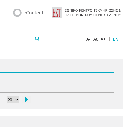
A-
A0
A+
|
EN