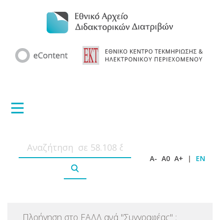
A-
A0
A+
|
EN
Πλοήγηση στο ΕΑΔΔ ανά
"
Συγγραφέας
"
: