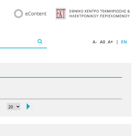
A-
A0
A+
|
EN