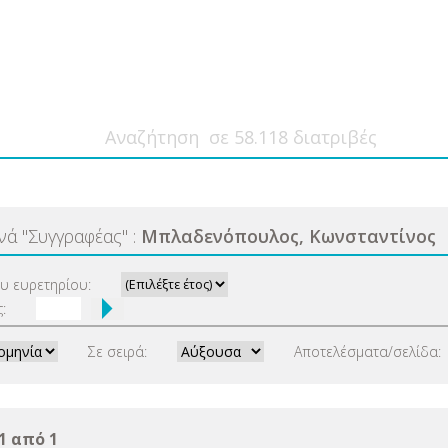
ανά
"
Συγγραφέας
"
:
Μπλαδενόπουλος, Κωνσταντίνος
ου ευρετηρίου:
:
Σε σειρά:
Αποτελέσματα/σελίδα:
1 από 1