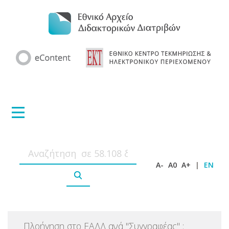
A-
A0
A+
|
EN
Πλοήγηση στο ΕΑΔΔ ανά
"
Συγγραφέας
"
: