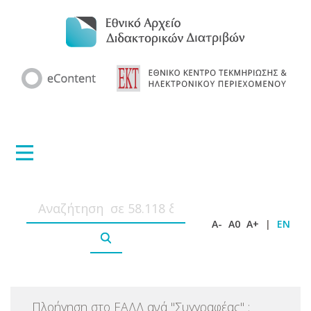
A-
A0
A+
|
EN
Πλοήγηση στο ΕΑΔΔ ανά
"
Συγγραφέας
"
: